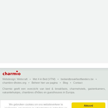
Webdesign:
Webcraft
•
Met 4 in Bed (VTM)
•
bedandbreakfastflanders.be
•
chambre-dhotes.org
•
Beheer hier uw pagina
•
Blog
•
Contact
Charmio geeft een overzicht van bed & breakfasts, charmehotels, gastenkamers,
vakantiehuisjes, chambres d'hôtes en guesthouses in Europa.
Bed & breakfasts, charmehotels en vakantiehuizen
(in het Nederlands)
•
Chambres
We gebruiken cookies om ons websiteverkeer te
d'hôtes, hôtels de charme et logements de vacances
(en français)
•
Bed &
Akkoord
analyseren, om content en advertenties te gebruiken en