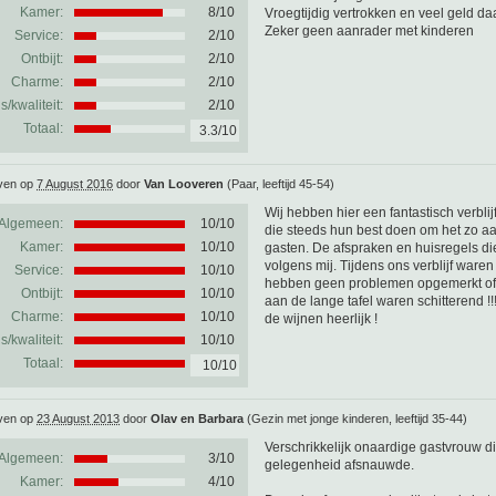
Kamer:
8/10
Vroegtijdig vertrokken en veel geld da
Zeker geen aanrader met kinderen
Service:
2/10
Ontbijt:
2/10
Charme:
2/10
js/kwaliteit:
2/10
Totaal:
3.3/10
ven op
7 August 2016
door
Van Looveren
(Paar, leeftijd 45-54)
Wij hebben hier een fantastisch verbli
Algemeen:
10
/
10
die steeds hun best doen om het zo a
Kamer:
10/10
gasten. De afspraken en huisregels d
volgens mij. Tijdens ons verblijf waren
Service:
10/10
hebben geen problemen opgemerkt of g
Ontbijt:
10/10
aan de lange tafel waren schitterend !!
Charme:
10/10
de wijnen heerlijk !
js/kwaliteit:
10/10
Totaal:
10/10
ven op
23 August 2013
door
Olav en Barbara
(Gezin met jonge kinderen, leeftijd 35-44)
Verschrikkelijk onaardige gastvrouw di
Algemeen:
3
/
10
gelegenheid afsnauwde.
Kamer:
4/10