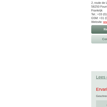
2, route de 
58250 Four
Frankrijk
Tel.: +33 (0
GSM: +31 (0
Website:
ww
Re
Con
Lees 
Ervar
Geschre