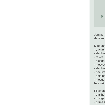
Pri
Jammer d
deze re
Minpunt
- onvrie
- slech
- te vee
- niet g
- niet v
- slecht
- heel ve
- geld b
- niet g
beslissi
Pluspun
- gasthe
- rustig
- prima