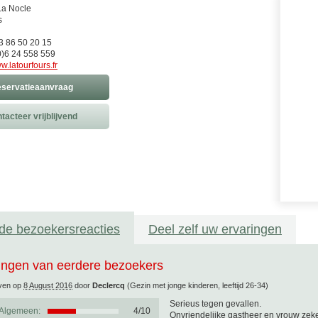
La Nocle
s
)3 86 50 20 15
)6 24 558 559
w.latourfours.fr
servatieaanvraag
tacteer vrijblijvend
de bezoekersreacties
Deel zelf uw ervaringen
ingen van eerdere bezoekers
ven op
8 August 2016
door
Declercq
(Gezin met jonge kinderen, leeftijd 26-34)
Serieus tegen gevallen.
Algemeen:
4
/
10
Onvriendelijke gastheer en vrouw zek