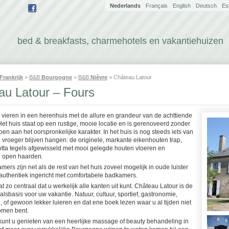
Nederlands
Français
English
Deutsch
Es
bed & breakfasts, charmehotels en vakantiehuizen
Frankrijk
>
B&B
Bourgogne
>
B&B
Nièvre
> Château Latour
au Latour – Fours
 vieren in een herenhuis met de allure en grandeur van de achttiende
et huis staat op een rustige, mooie locatie en is gerenoveerd zonder
oen aan het oorspronkelijke karakter. In het huis is nog steeds iets van
 vroeger blijven hangen: de originele, markante eikenhouten trap,
otta tegels afgewisseld met mooi gelegde houten vloeren en
 open haarden.
ers zijn net als de rest van het huis zoveel mogelijk in oude luister
 authentiek ingericht met comfortabele badkamers.
at zo centraal dat u werkelijk alle kanten uit kunt. Château Latour is de
valsbasis voor uw vakantie. Natuur, cultuur, sportief, gastronomie,
 of gewoon lekker luieren en dat ene boek lezen waar u al tijden niet
omen bent.
 kunt u genieten van een heerlijke massage of beauty behandeling in