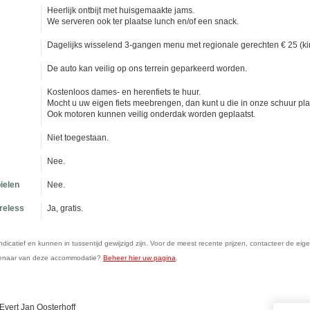
Heerlijk ontbijt met huisgemaakte jams.
We serveren ook ter plaatse lunch en/of een snack.
Dagelijks wisselend 3-gangen menu met regionale gerechten € 25 (kin
De auto kan veilig op ons terrein geparkeerd worden.
Kostenloos dames- en herenfiets te huur.
Mocht u uw eigen fiets meebrengen, dan kunt u die in onze schuur pla
Ook motoren kunnen veilig onderdak worden geplaatst.
Niet toegestaan.
Nee.
ielen
Nee.
ireless
Ja, gratis.
n indicatief en kunnen in tussentijd gewijzigd zijn. Voor de meest recente prijzen, contacteer de eig
genaar van deze accommodatie?
Beheer hier uw pagina
.
Evert Jan Oosterhoff