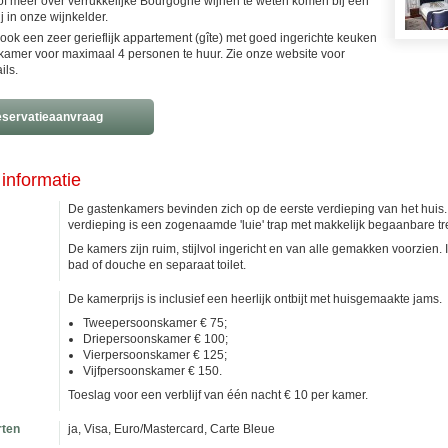
of meer over verrukkelijke Bourgogne wijnen te weten komen bij een
j in onze wijnkelder.
ok een zeer gerieflijk appartement (gîte) met goed ingerichte keuken
kamer voor maximaal 4 personen te huur. Zie onze website voor
ils.
servatieaanvraag
informatie
De gastenkamers bevinden zich op de eerste verdieping van het huis. 
verdieping is een zogenaamde 'luie' trap met makkelijk begaanbare t
De kamers zijn ruim, stijlvol ingericht en van alle gemakken voorzie
bad of douche en separaat toilet.
De kamerprijs is inclusief een heerlijk ontbijt met huisgemaakte jams.
Tweepersoonskamer € 75;
Driepersoonskamer € 100;
Vierpersoonskamer € 125;
Vijfpersoonskamer € 150.
Toeslag voor een verblijf van één nacht € 10 per kamer.
rten
ja, Visa, Euro/Mastercard, Carte Bleue