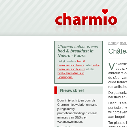
Home
>
B&B
Château Latour is een
Châte
bed & breakfast in
Nièvre - Fours
Bekijk andere
bed &
V
akantie
breakfasts in Fours
, alle
bed &
eeuw. H
breakfasts in Nièvre
of alle
afbreuk te d
bed & breakfasts in
Bourgogne
.
de sfeer van
oude terrac
romantische
Nieuwsbrief
De gastenkam
hersteld en
Door in te schrijven voor de
Het huis sta
Charmio nieuwsbrief ontvang
perfecte uit
je regelmatig
wijnproeven,
promotieaanbiedingen en last
aan toegek
minutes van B&B's en
vakantiewoningen.
Ter plaatse