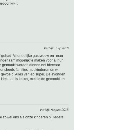
ardoor kwijt
Verblijf: July 2016
jf gehad. Vriendelijke gastvrouw en -man
angenaam mogelijk te maken voor al hun
ie gemaakt worden dienen net hiervoor
 er steeds families met kinderen en wij
evoeld. Alles verliep super. De avonden
! Het eten is lekker, met liefde gemaakt en
Verblijf: August 2013
e zowel ons als onze kinderen bij iedere