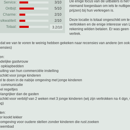
De enige focus van de uitbaters is het
Service:
3/10
niemand toegestaan om iets te nuttige
Ontbijt:
5/10
prijzen) bij hun verkregen is.
Charme:
2/10
Deze locatie is totaal ongeschikt om te 
js/kwaliteit:
2/10
vertrokken en de enige interesse van
Totaal:
3.2/10
rekening wilden betalen. Er was geen 
vertrek.
at we van te voren te weinig hebben gekeken naar recensies van andere (en ook d
censies)
en:
ndelijke gastvrouw
te opklapbedden
l uiting van hun commerciële instelling
eschikt voor jonge kinderen
eel te doen in de nabije omgeving met jonge kinderen
e communicatie
el regeltjes
elangrijker dan de gasten
eschikt voor verblijf van 2 weken met 3 jonge kinderen (wij zijn vertrokken na 4 dg
ng)
ten:
er kookt lekker
e omgeving voor oudere stellen zonder kinderen die rust zoeken
 zwembad