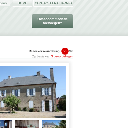
pañol
HOME
CONTACTEER CHARMIO
Uw accommodatie
toevoegen?
Bezoekerswaardering:
5.5
/
10
Op basis van
3 beoordelingen