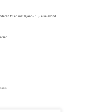
deren tot en met 8 jaar € 15); elke avond
atsen.
enaars.