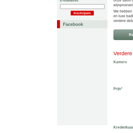
onze salon 
E-mailadres
wijnproeveri
We hebben o
en luxe bad
verdere deta
Facebook
Re
Verdere 
Kamers
Prijs*
Kredietkaa