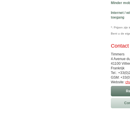
Minder mob
Internet / w
toegang
*: Prijzen zij
Bent u de ei
Contact
Timmers
4 Avenue d
41100 Villie
Frankrijk
Tel.: +33(0
GSM: +33(0
Website:
ch
Re
Con