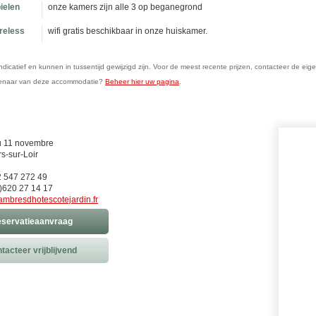
ielen
onze kamers zijn alle 3 op beganegrond
ireless
wifi gratis beschikbaar in onze huiskamer.
n indicatief en kunnen in tussentijd gewijzigd zijn. Voor de meest recente prijzen, contacteer de eig
genaar van deze accommodatie?
Beheer hier uw pagina
.
u 11 novembre
rs-sur-Loir
)2 547 272 49
)620 27 14 17
ambresdhotescotejardin.fr
servatieaanvraag
tacteer vrijblijvend