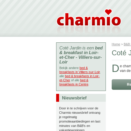
Home
>
B&B
Coté Jardin is een
bed
Coté J
& breakfast in Loir-
et-Cher - Villiers-sur-
Loir
D
e chamb
Bekijk andere
bed &
van de 
breakfasts in Villiers-sur-Loir
,
alle
bed & breakfasts in Loir-
et-Cher
of alle
bed &
breakfasts in Centre
.
Re
Nieuwsbrief
Door in te schrijven voor de
Charmio nieuwsbrief ontvang
je regelmatig
promotieaanbiedingen en last
minutes van B&B's en
vakantiewoningen.