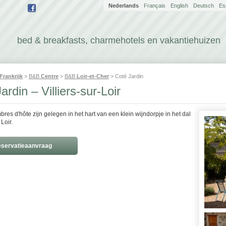
Nederlands
Français
English
Deutsch
Es
bed & breakfasts, charmehotels en vakantiehuizen
Frankrijk
>
B&B
Centre
>
B&B
Loir-et-Cher
> Coté Jardin
ardin – Villiers-sur-Loir
res d'hôte zijn gelegen in het hart van een klein wijndorpje in het dal
Loir.
servatieaanvraag