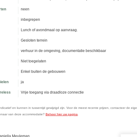
rten
neen
inbegrepen
Lunch of avondmaal op aanvraag.
Gesloten terrein
verhuur in de omgeving, documentatie beschikbaar
Niet toegelaten
Enkel buiten de gebouwen
ielen
ja
ireless
Vrije toegang via draadloze connectie
n indicatief en kunnen in tussentijd gewijzigd zijn. Voor de meest recente prijzen, contacteer de eig
genaar van deze accommodatie?
Beheer hier uw pagina
.
Daniella Meuleman