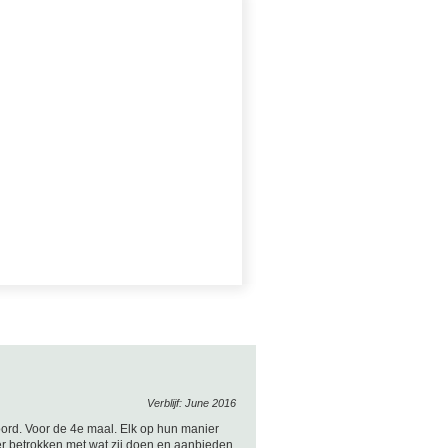
Verblijf: June 2016
 oord. Voor de 4e maal. Elk op hun manier
er betrokken met wat zij doen en aanbieden.