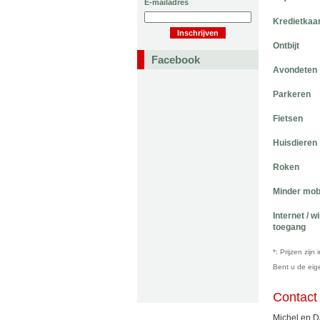
E-mailadres
Kredietkaa
Ontbijt
Facebook
Avondeten
Parkeren
Fietsen
Huisdieren
Roken
Minder mob
Internet / w
toegang
*: Prijzen zij
Bent u de ei
Contact
Michel en 