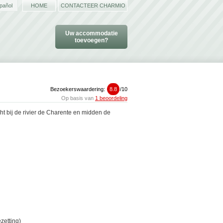
pañol
HOME
CONTACTEER CHARMIO
Uw accommodatie
toevoegen?
Bezoekerswaardering:
8.8
/
10
Op basis van
1 beoordeling
t bij de rivier de Charente en midden de
zetting)