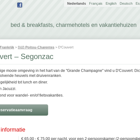
Nederlands
Français
English
Deutsch
Es
bed & breakfasts, charmehotels en vakantiehuizen
Frankrijk
>
B&B
Poitou-Charentes
> D'Couvert
vert – Segonzac
tige mooie omgeving in het hart van de "Grande Champagne" vind u D'Couvert. Dich
golvende heuvels met druivenranken.
lijkheid tot lunch en diner.
 Jacuzzi.
end voor wandel- en/of fietsvakanties.
servatieaanvraag
informatie
€ 65.00 - € 75.00 per nacht, voor een 2-persoonskamer (2-persoonsbe