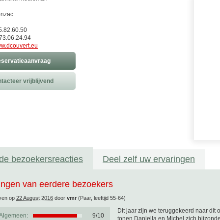
onzac
5.82.60.50
73.06.24.94
w.dcouvert.eu
servatieaanvraag
tacteer vrijblijvend
de bezoekersreacties
Deel zelf uw ervaringen
ingen van eerdere bezoekers
ven op
22 August 2016
door
vmr
(Paar, leeftijd 55-64)
Dit jaar zijn we teruggekeerd naar dit
Algemeen:
9
/
10
tonen Daniella en Michel zich bijzond