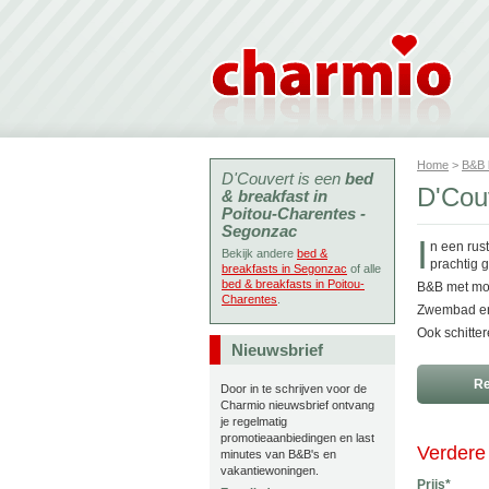
Home
>
B&B
D'Couvert is een
bed
D'Cou
& breakfast in
Poitou-Charentes -
Segonzac
I
n een rus
Bekijk andere
bed &
prachtig 
breakfasts in Segonzac
of alle
bed & breakfasts in Poitou-
B&B met moge
Charentes
.
Zwembad en
Ook schitter
Nieuwsbrief
Re
Door in te schrijven voor de
Charmio nieuwsbrief ontvang
je regelmatig
promotieaanbiedingen en last
Verdere 
minutes van B&B's en
vakantiewoningen.
Prijs*