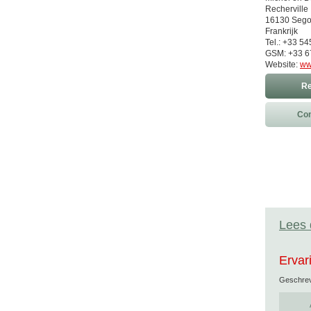
Recherville
16130 Seg
Frankrijk
Tel.: +33 54
GSM: +33 6
Website:
ww
Re
Con
Lees 
Ervar
Geschre