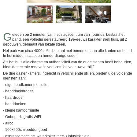
G
elegen op 2 minuten van het stadscentrum van Tournus, bestaat het
pand, een volledig gerestaureerd 19e-eeuws karakteristiek huis, uit 2
gebouwen, gemaakt van lokale steen.
Het park van circa 4000 m² is beplant met bomen en aan alle kanten omheind.
In het midden staat een honderdjarige ceder.
Als het huis alle charme en authenticiteit van de oude stenen heeft behouden,
biedt de recente renovatie veel comfort voor uw verblijf.
De drie gastenkamers, ingericht in verschillende stijlen, bieden u de volgende
diensten aan:
- eigen badkamer met toilet
- handdoekdroger
- haardroger
- handdoeken
- kleine kantoorruimte
- Onbeperkt gratis WiFi
- airco
- 160x200cm beddengoed
- espressomachine, waterkoker, thee- / infusiekit, etc.