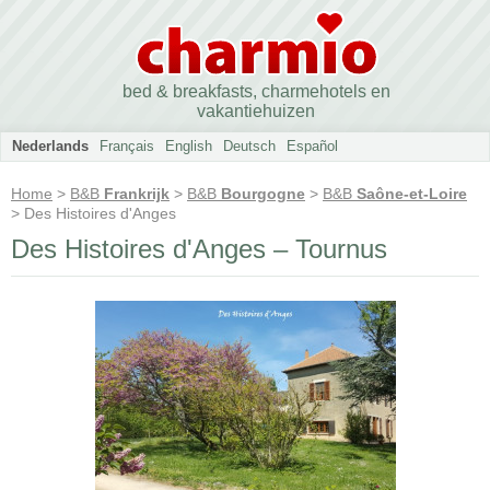
bed & breakfasts, charmehotels en
vakantiehuizen
Nederlands
Français
English
Deutsch
Español
Home
>
B&B
Frankrijk
>
B&B
Bourgogne
>
B&B
Saône-et-Loire
> Des Histoires d'Anges
Des Histoires d'Anges – Tournus