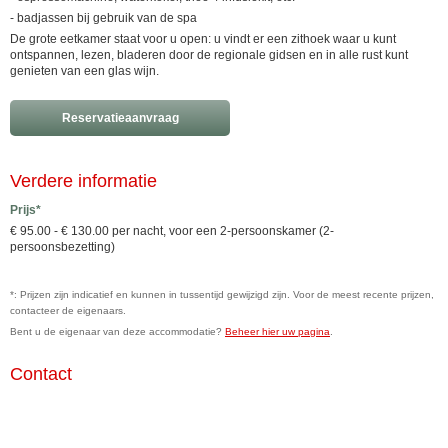
- badjassen bij gebruik van de spa
De grote eetkamer staat voor u open: u vindt er een zithoek waar u kunt
ontspannen, lezen, bladeren door de regionale gidsen en in alle rust kunt
genieten van een glas wijn.
Reservatieaanvraag
Verdere informatie
Prijs*
€ 95.00 - € 130.00 per nacht, voor een 2-persoonskamer (2-
persoonsbezetting)
*: Prijzen zijn indicatief en kunnen in tussentijd gewijzigd zijn. Voor de meest recente prijzen,
contacteer de eigenaars.
Bent u de eigenaar van deze accommodatie?
Beheer hier uw pagina
.
Contact