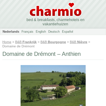
bed & breakfasts, charmehotels en
vakantiehuizen
Nederlands
Français
English
Deutsch
Español
Home
>
B&B
Frankrijk
>
B&B
Bourgogne
>
B&B
Nièvre
>
Domaine de Drémont
Domaine de Drémont – Anthien