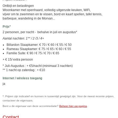
Ontbijt en belastingen
Woonkamer met openhaard, volledig uitgeruste keuken, WiFi,
vijver om te zwemmen en te vissen, bord en kaart spellen, tafel tennis,
barbeque, wandeling in de Morvan...
Prijs*
2 personen, per nacht - behalve in juli en augustus*
Aantal nachten: 1** / 2 /3 / 4+
Billardon Slaapkamer: € 70 / € 60 / € 55 / € 50
Rameau Slaapkamer: € 75 / € 65 / € 60 / € 55
Familie Suite: € 90 / € 75 / € 70 / € 65
+ € 15/ extra persoon
* Juli-Augustus : + €5/nacht (minimaal 3 nachten)
** 1 nacht op zaterdag : + €10
Internet / wireless toegang
ja
*: Prijzen zijn indicatief en kunnen in tussentijd gewijzigd zijn. Voor de meest recente prijzen,
contacteer de eigenaars.
Bent u de eigenaar van deze accommodatie?
Beheer hier uw pagina
.
Contact