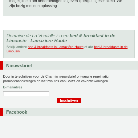
mogelijkheid om beoordelingen te geven tijdelijk uitgeschakeld. We
zijn bezig met een oplossing.
Domaine de La Vervialle is een
bed & breakfast in de
Limousin - Lamaziere-Haute
Bekijk andere
bed & breakfasts in Lamazière-Haute
of alle
bed & breakfasts in de
Limousin
.
Nieuwsbrief
Door in te schrijven voor de Charmio nieuwsbrief ontvang je regelmatig
promotieaanbiedingen en last minutes van B&B's en vakantiewoningen.
E-mailadres
Facebook