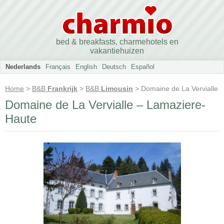
bed & breakfasts, charmehotels en
vakantiehuizen
Nederlands
Français
English
Deutsch
Español
Home
>
B&B
Frankrijk
>
B&B
Limousin
> Domaine de La Vervialle
Domaine de La Vervialle – Lamaziere-
Haute