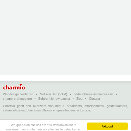
Webdesign:
Webcraft
•
Met 4 in Bed (VTM)
•
bedandbreakfastflanders.be
•
chambre-dhotes.org
•
Beheer hier uw pagina
•
Blog
•
Contact
Charmio geeft een overzicht van bed & breakfasts, charmehotels, gastenkamers,
vakantiehuisjes, chambres d'hôtes en guesthouses in Europa.
Bed & breakfasts, charmehotels en vakantiehuizen
(in het Nederlands)
•
Chambres
We gebruiken cookies om ons websiteverkeer te
d'hôtes, hôtels de charme et logements de vacances
(en français)
•
Bed &
Akkoord
analyseren, om content en advertenties te gebruiken en
breakfasts, charming hotels and holiday accommodations
(in English)
•
Bed &