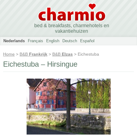
bed & breakfasts, charmehotels en
vakantiehuizen
Nederlands
Français
English
Deutsch
Español
Home
>
B&B
Frankrijk
>
B&B
Elzas
> Eichestuba
Eichestuba – Hirsingue