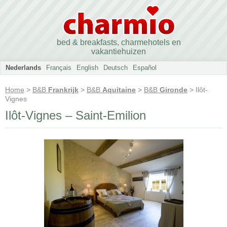
bed & breakfasts, charmehotels en
vakantiehuizen
Nederlands
Français
English
Deutsch
Español
Home
>
B&B
Frankrijk
>
B&B
Aquitaine
>
B&B
Gironde
> Ilôt-
Vignes
Ilôt-Vignes – Saint-Emilion