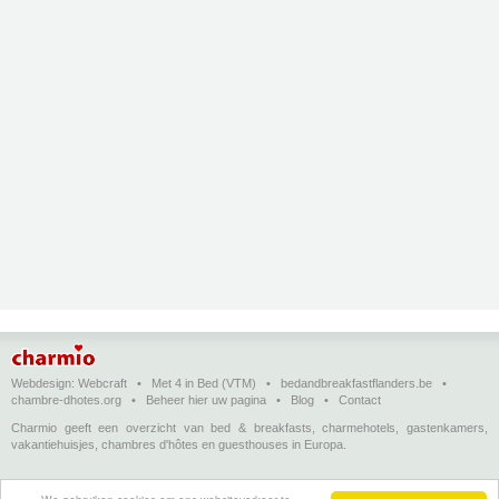
Webdesign:
Webcraft
•
Met 4 in Bed (VTM)
•
bedandbreakfastflanders.be
•
chambre-dhotes.org
•
Beheer hier uw pagina
•
Blog
•
Contact
Charmio geeft een overzicht van bed & breakfasts, charmehotels, gastenkamers,
vakantiehuisjes, chambres d'hôtes en guesthouses in Europa.
Bed & breakfasts, charmehotels en vakantiehuizen
(in het Nederlands)
•
Chambres