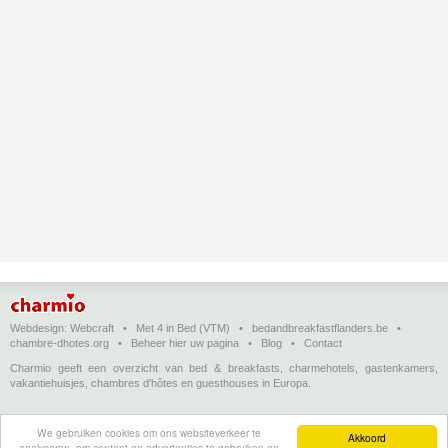
Webdesign:
Webcraft
•
Met 4 in Bed (VTM)
•
bedandbreakfastflanders.be
•
chambre-dhotes.org
•
Beheer hier uw pagina
•
Blog
•
Contact
Charmio geeft een overzicht van bed & breakfasts, charmehotels, gastenkamers,
vakantiehuisjes, chambres d'hôtes en guesthouses in Europa.
Bed & breakfasts, charmehotels en vakantiehuizen
(in het Nederlands)
•
Chambres
We gebruiken cookies om ons websiteverkeer te
d'hôtes, hôtels de charme et logements de vacances
(en français)
•
Bed &
Akkoord
analyseren, om content en advertenties te gebruiken en