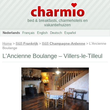
bed & breakfasts, charmehotels en
vakantiehuizen
Nederlands
Français
English
Deutsch
Español
Home
>
B&B
Frankrijk
>
B&B
Champagne-Ardenne
> L'Ancienne
Boulange
L'Ancienne Boulange – Villers-le-Tilleul