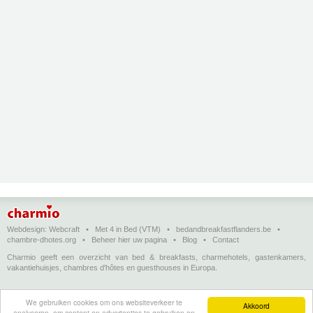
Webdesign:
Webcraft
•
Met 4 in Bed (VTM)
•
bedandbreakfastflanders.be
•
chambre-dhotes.org
•
Beheer hier uw pagina
•
Blog
•
Contact
Charmio geeft een overzicht van bed & breakfasts, charmehotels, gastenkamers,
vakantiehuisjes, chambres d'hôtes en guesthouses in Europa.
Bed & breakfasts, charmehotels en vakantiehuizen
(in het Nederlands)
•
Chambres
We gebruiken cookies om ons websiteverkeer te
d'hôtes, hôtels de charme et logements de vacances
(en français)
•
Bed &
Akkoord
analyseren, om content en advertenties te gebruiken en