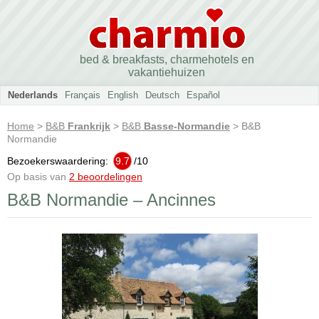
bed & breakfasts, charmehotels en
vakantiehuizen
Nederlands
Français
English
Deutsch
Español
Home
>
B&B
Frankrijk
>
B&B
Basse-Normandie
> B&B
Normandie
Bezoekerswaardering:
9.7
/
10
Op basis van
2 beoordelingen
B&B Normandie – Ancinnes