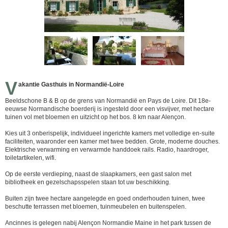
V
akantie Gasthuis in Normandië-Loire
Beeldschone B & B op de grens van Normandië en Pays de Loire. Dit 18e-
eeuwse Normandische boerderij is ingesteld door een visvijver, met hectare
tuinen vol met bloemen en uitzicht op het bos. 8 km naar Alençon.
Kies uit 3 onberispelijk, individueel ingerichte kamers met volledige en-suite
faciliteiten, waaronder een kamer met twee bedden. Grote, moderne douches.
Elektrische verwarming en verwarmde handdoek rails. Radio, haardroger,
toiletartikelen, wifi.
Op de eerste verdieping, naast de slaapkamers, een gast salon met
bibliotheek en gezelschapsspelen staan tot uw beschikking.
Buiten zijn twee hectare aangelegde en goed onderhouden tuinen, twee
beschutte terrassen met bloemen, tuinmeubelen en buitenspelen.
Ancinnes is gelegen nabij Alençon Normandie Maine in het park tussen de