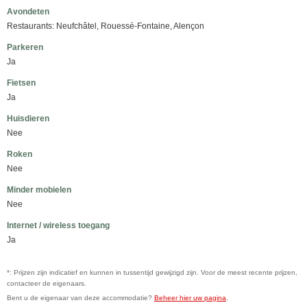
Avondeten
Restaurants: Neufchâtel, Rouessé-Fontaine, Alençon
Parkeren
Ja
Fietsen
Ja
Huisdieren
Nee
Roken
Nee
Minder mobielen
Nee
Internet / wireless toegang
Ja
*: Prijzen zijn indicatief en kunnen in tussentijd gewijzigd zijn. Voor de meest recente prijzen,
contacteer de eigenaars.
Bent u de eigenaar van deze accommodatie?
Beheer hier uw pagina
.