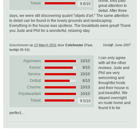
home, they paid
Totaal:
9.8/10
great attention to
detail. After three
days, we were still discovering quaint "objets d'art." The same attention
to detail can be found in the lovely grounds and landscaping.
Everything in the house was spotless. The breakfasts were great! Thank
you Jude and Phil for a wonderful, relaxing stay.
Geschreven op
13 March 2011
door
Colchester
(Paar,
Verblijf: June 2007
leeftijd 45-54)
I can only agree
Algemeen:
10
/
10
with all the other
Kamer:
9/10
reviews. Jude and
Phil are very
Service:
10/10
welcoming and
Ontbijt:
8/10
thoughtful hosts
Charme:
10/10
and their house is
just beautiful. We
Prijs/kwaliteit:
10/10
stayed overnight
Totaal:
9.5/10
en route home and
found it to be
perfect....