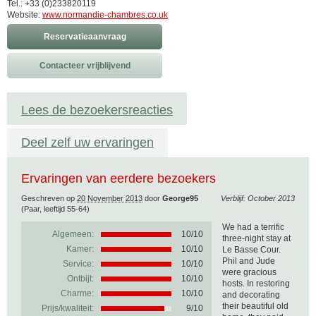
Tel.: +33 (0)233820119
Website:
www.normandie-chambres.co.uk
Reservatieaanvraag
Contacteer vrijblijvend
Lees de bezoekersreacties
Deel zelf uw ervaringen
Ervaringen van eerdere bezoekers
Geschreven op
20 November 2013
door
George95
Verblijf: October 2013
(Paar, leeftijd 55-64)
We had a terrific
Algemeen:
10
/
10
three-night stay at
Kamer:
10/10
Le Basse Cour.
Phil and Jude
Service:
10/10
were gracious
Ontbijt:
10/10
hosts. In restoring
Charme:
10/10
and decorating
their beautiful old
Prijs/kwaliteit:
9/10