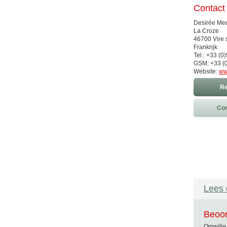
Contact
Desirée Meu
La Croze
46700 Vire 
Frankrijk
Tel.: +33 (
GSM: +33 (0
Website:
ww
Re
Con
Lees 
Beoor
Omwille 