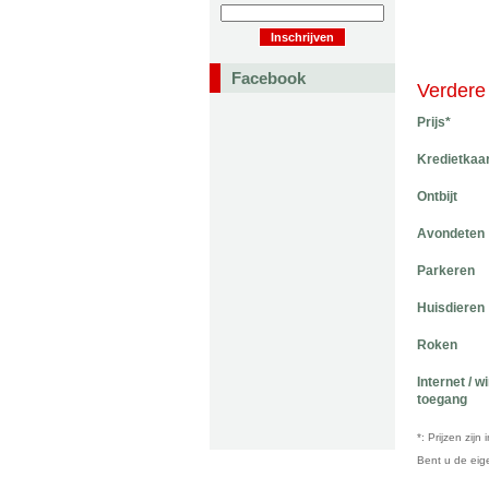
Facebook
Verdere 
Prijs*
Kredietkaa
Ontbijt
Avondeten
Parkeren
Huisdieren
Roken
Internet / w
toegang
*: Prijzen zij
Bent u de ei