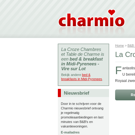
Home
>
B&B
La Croze Chambres
La Cr
et Table de Charme is
een
bed & breakfast
in Midi-Pyrenees -
F
Vire sur Lot
antastis
U berei
Bekijk andere
bed &
breakfasts in Midi-Pyrenees
.
Royaal zwem
Nieuwsbrief
Re
Door in te schrijven voor de
Charmio nieuwsbrief ontvang
je regelmatig
promotieaanbiedingen en last
minutes van B&B's en
vakantiewoningen.
E-mailadres