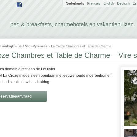
Nederlands
Français
English
Deutsch
Es
bed & breakfasts, charmehotels en vakantiehuizen
Frankrijk
>
B&B
Midi-Pyrenees
> La Croze Chambres et Table de Charme
oze Chambres et Table de Charme – Vire s
ch domein direct aan de Lot rivier.
kt La Croze middels een oprijlaan met eeuwenoude moerbeibomen.
bad staat tot uw beschikking.
servatieaanvraag