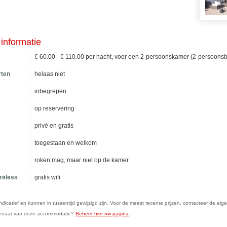
informatie
€ 60.00 - € 110.00 per nacht, voor een 2-persoonskamer (2-persoonsb
rten
helaas niet
inbegrepen
op reservering
privé en gratis
toegestaan en welkom
roken mag, maar niet op de kamer
ireless
gratis wifi
n indicatief en kunnen in tussentijd gewijzigd zijn. Voor de meest recente prijzen, contacteer de eig
genaar van deze accommodatie?
Beheer hier uw pagina
.