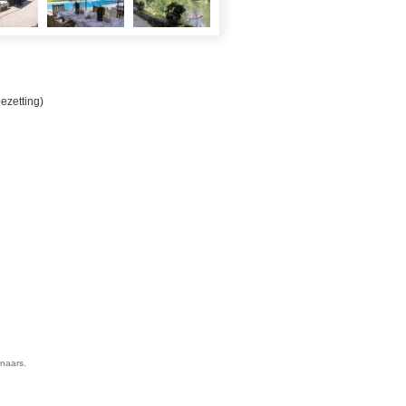
ezetting)
enaars.