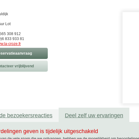
ldijk
sur Lot
0)565 308 912
)6 833 933 81
w.la-croze.fr
servatieaanvraag
tacteer vrijblijvend
de bezoekersreacties
Deel zelf uw ervaringen
delingen geven is tijdelijk uitgeschakeld
van de vele spam die we ontvangen, hebben we de mogelijkheid om beoordelingen t