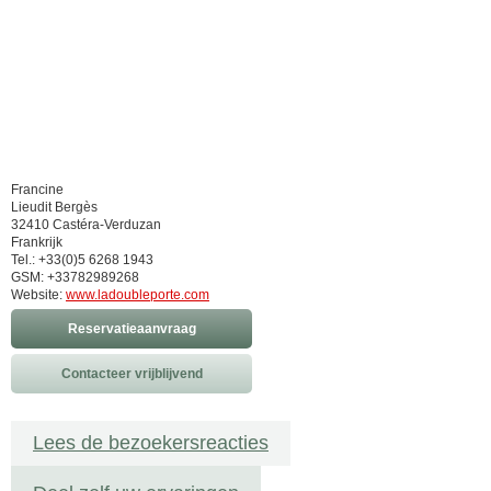
Francine
Lieudit Bergès
32410 Castéra-Verduzan
Frankrijk
Tel.: +33(0)5 6268 1943
GSM: +33782989268
Website:
www.ladoubleporte.com
Reservatieaanvraag
Contacteer vrijblijvend
Lees de bezoekersreacties