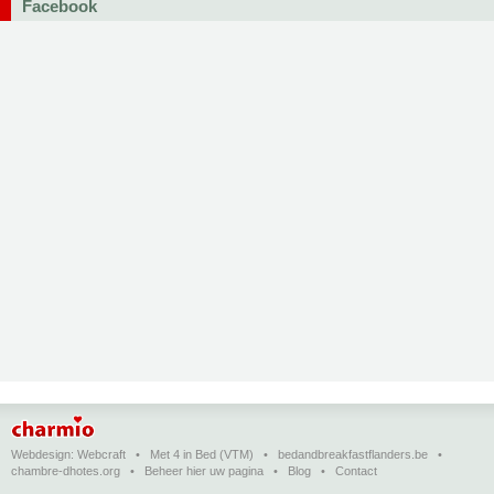
Facebook
Webdesign:
Webcraft
•
Met 4 in Bed (VTM)
•
bedandbreakfastflanders.be
•
chambre-dhotes.org
•
Beheer hier uw pagina
•
Blog
•
Contact