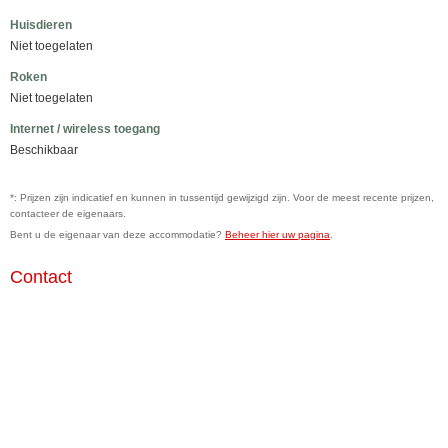
Huisdieren
Niet toegelaten
Roken
Niet toegelaten
Internet / wireless toegang
Beschikbaar
*: Prijzen zijn indicatief en kunnen in tussentijd gewijzigd zijn. Voor de meest recente prijzen,
contacteer de eigenaars.
Bent u de eigenaar van deze accommodatie?
Beheer hier uw pagina
.
Contact