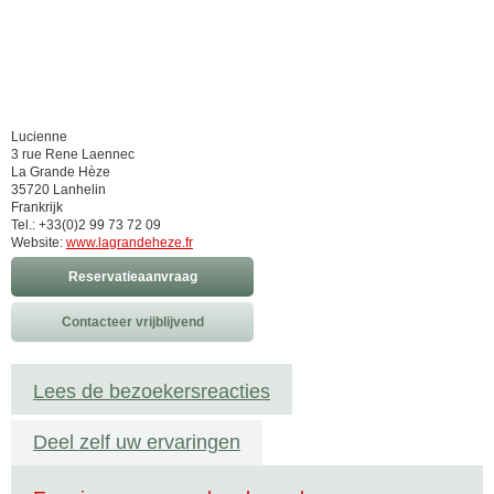
Lucienne
3 rue Rene Laennec
La Grande Hèze
35720 Lanhelin
Frankrijk
Tel.: +33(0)2 99 73 72 09
Website:
www.lagrandeheze.fr
Reservatieaanvraag
Contacteer vrijblijvend
Lees de bezoekersreacties
Deel zelf uw ervaringen