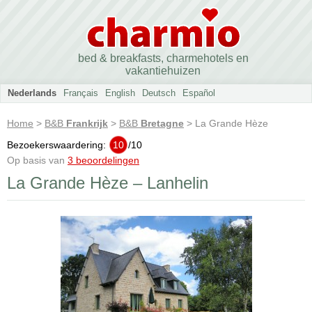
bed & breakfasts, charmehotels en
vakantiehuizen
Nederlands
Français
English
Deutsch
Español
Home
>
B&B
Frankrijk
>
B&B
Bretagne
> La Grande Hèze
Bezoekerswaardering:
10
/
10
Op basis van
3 beoordelingen
La Grande Hèze – Lanhelin