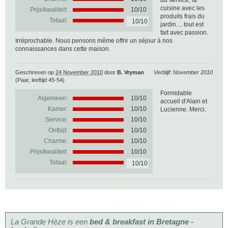
du service, la
cuisine avec les
Prijs/kwaliteit:
10/10
produits frais du
Totaal:
10/10
jardin.... tout est
fait avec passion.
Irréprochable. Nous pensons même offrir un séjour à nos
connaissances dans cette maison.
Geschreven op
24 November 2010
door
B. Vryman
Verblijf: November 2010
(Paar, leeftijd 45-54)
Formidable
Algemeen:
10
/
10
accueil d'Alain et
Kamer:
10/10
Lucienne. Merci.
Service:
10/10
Ontbijt:
10/10
Charme:
10/10
Prijs/kwaliteit:
10/10
Totaal:
10/10
La Grande Hèze is een
bed & breakfast in Bretagne -