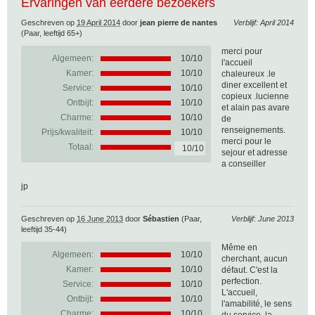
Ervaringen van eerdere bezoekers
Geschreven op
19 April 2014
door
jean pierre de nantes
Verblijf: April 2014
(Paar, leeftijd 65+)
merci pour
Algemeen:
10
/
10
l'accueil
Kamer:
10/10
chaleureux .le
diner excellent et
Service:
10/10
copieux .lucienne
Ontbijt:
10/10
et alain pas avare
Charme:
10/10
de
renseignements.
Prijs/kwaliteit:
10/10
merci pour le
Totaal:
10/10
sejour et adresse
a conseiller
jp
Geschreven op
16 June 2013
door
Sébastien
(Paar,
Verblijf: June 2013
leeftijd 35-44)
Même en
Algemeen:
10
/
10
cherchant, aucun
Kamer:
10/10
défaut. C'est la
perfection.
Service:
10/10
L'accueil,
Ontbijt:
10/10
l'amabilité, le sens
Charme:
10/10