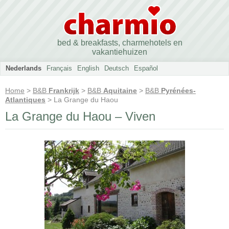
bed & breakfasts, charmehotels en
vakantiehuizen
Nederlands
Français
English
Deutsch
Español
Home
>
B&B
Frankrijk
>
B&B
Aquitaine
>
B&B
Pyrénées-
Atlantiques
> La Grange du Haou
La Grange du Haou – Viven