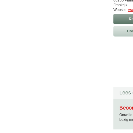
88230 Plain
Frankrijk
Website:
ww
Re
Con
Lees 
Beoor
Omwille 
bezig me