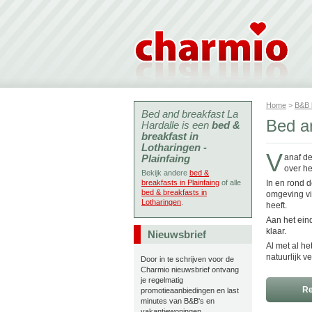
Home
>
B&B
Bed and breakfast La
Bed an
Hardalle is een
bed &
breakfast in
Lotharingen -
V
Plainfaing
anaf de
over he
Bekijk andere
bed &
breakfasts in Plainfaing
of alle
In en rond d
bed & breakfasts in
omgeving vi
Lotharingen
.
heeft.
Aan het ein
klaar.
Nieuwsbrief
Al met al h
natuurlijk v
Door in te schrijven voor de
Charmio nieuwsbrief ontvang
je regelmatig
Re
promotieaanbiedingen en last
minutes van B&B's en
vakantiewoningen.