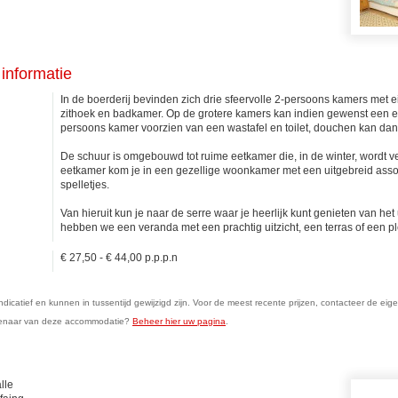
informatie
In de boerderij bevinden zich drie sfeervolle 2-persoons kamers met
zithoek en badkamer. Op de grotere kamers kan indien gewenst een ex
persoons kamer voorzien van een wastafel en toilet, douchen kan dan 
De schuur is omgebouwd tot ruime eetkamer die, in de winter, wordt 
eetkamer kom je in een gezellige woonkamer met een uitgebreid assor
spelletjes.
Van hieruit kun je naar de serre waar je heerlijk kunt genieten van het u
hebben we een veranda met een prachtig uitzicht, een terras of een ple
€ 27,50 - € 44,00 p.p.p.n
n indicatief en kunnen in tussentijd gewijzigd zijn. Voor de meest recente prijzen, contacteer de eig
genaar van deze accommodatie?
Beheer hier uw pagina
.
lle