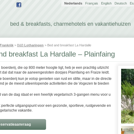
Nederlands
Français
English
Deutsch
Es
bed & breakfasts, charmehotels en vakantiehuizen
Frankrijk
>
B&B
Lotharingen
> Bed and breakfast La Hardalle
d breakfast La Hardalle – Plainfaing
 boerderij, die op 800 meter hoogte ligt, heb je een prachtig uitzicht
t dal dat naar de aaneengesloten dorpjes Plainfaing en Fraize leidt.
e boerderij kun je volop genieten van rust en stilte, maar in de directe
nd je de meest uiteenlopende activiteiten die de Vogezen te bieden
d van de dag staat er een heerlijk vegetarisch 3-gangen menu voor u
et perfecte uitgangspunt voor een gezonde, sportieve, rustgevende en
egetarische vakantie.
servatieaanvraag