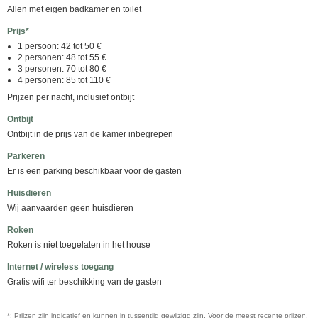
Allen met eigen badkamer en toilet
Prijs*
1 persoon: 42 tot 50 €
2 personen: 48 tot 55 €
3 personen: 70 tot 80 €
4 personen: 85 tot 110 €
Prijzen per nacht, inclusief ontbijt
Ontbijt
Ontbijt in de prijs van de kamer inbegrepen
Parkeren
Er is een parking beschikbaar voor de gasten
Huisdieren
Wij aanvaarden geen huisdieren
Roken
Roken is niet toegelaten in het house
Internet / wireless toegang
Gratis wifi ter beschikking van de gasten
*: Prijzen zijn indicatief en kunnen in tussentijd gewijzigd zijn. Voor de meest recente prijzen,