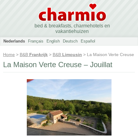
bed & breakfasts, charmehotels en
vakantiehuizen
Nederlands
Français
English
Deutsch
Español
Home
>
B&B
Frankrijk
>
B&B
Limousin
> La Maison Verte Creuse
La Maison Verte Creuse – Jouillat