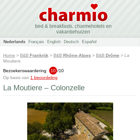
bed & breakfasts, charmehotels en
vakantiehuizen
Nederlands
Français
English
Deutsch
Español
Home
>
B&B
Frankrijk
>
B&B
Rhône-Alpes
>
B&B
Drôme
> La
Moutiere
Bezoekerswaardering:
10
/
10
Op basis van
1 beoordeling
La Moutiere – Colonzelle