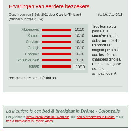
Ervaringen van eerdere bezoekers
Geschreven op
6 July 2011
door
Gardier Thibaud
Verblijf: July 2011
(Vrienden, leeftijd 26-34)
Très bon séjour
Algemeen:
10
/
10
passé à la
Kamer:
10/10
Moutière fin juin
début juillet 2011.
Service:
10/10
L'endroit est
Ontbijt:
10/10
magnifique ainsi
Charme:
10/10
que les gîtes et
chambres d'hôtes.
Prijs/kwaliteit:
10/10
De plus Françoise
Totaal:
10/10
est très
sympathique. A
recommander sans hésitation.
La Moutiere is een
bed & breakfast in Drôme - Colonzelle
Bekijk andere
bed & breakfasts in Colonzelle
, alle
bed & breakfasts in Drôme
of alle
bed & breakfasts in Rhône-Alpes
.