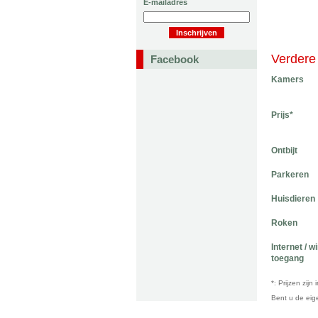
E-mailadres
Verdere 
Facebook
Kamers
Prijs*
Ontbijt
Parkeren
Huisdieren
Roken
Internet / w
toegang
*: Prijzen zij
Bent u de ei