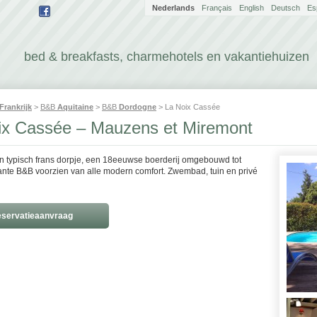
Nederlands
Français
English
Deutsch
Es
bed & breakfasts, charmehotels en vakantiehuizen
Frankrijk
>
B&B
Aquitaine
>
B&B
Dordogne
> La Noix Cassée
ix Cassée – Mauzens et Miremont
en typisch frans dorpje, een 18eeuwse boerderij omgebouwd tot
nte B&B voorzien van alle modern comfort. Zwembad, tuin en privé
servatieaanvraag