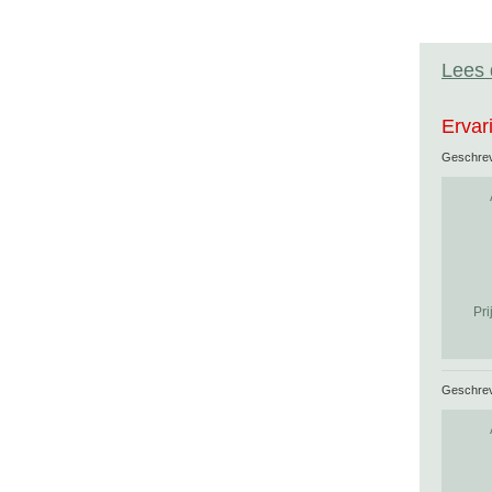
Lees 
Ervar
Geschre
Pri
Geschre