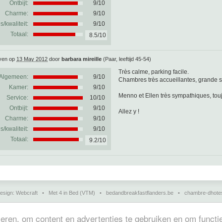
Ontbijt:
9/10
Charme:
9/10
js/kwaliteit:
9/10
Totaal:
8.5/10
ven op
13 May 2012
door
barbara mireille
(Paar, leeftijd 45-54)
Très calme, parking facile.
Algemeen:
9
/
10
Chambres très accueillantes, grande sa
Kamer:
9/10
Menno et Ellen très sympathiques, touj
Service:
10/10
Ontbijt:
9/10
Allez y !
Charme:
9/10
js/kwaliteit:
9/10
Totaal:
9.2/10
esign:
Webcraft
•
Met 4 in Bed (VTM)
•
bedandbreakfastflanders.be
•
chambre-dhote
charmehotels, gastenkamers, vakantiehuisjes, chambres d'hôtes en guesthouses in Europa.
ren, om content en advertenties te gebruiken en om functie