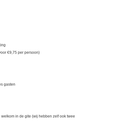
ting
t voor €9,75 per persoon)
es gasten
e welkom in de gite (wij hebben zelf ook twee