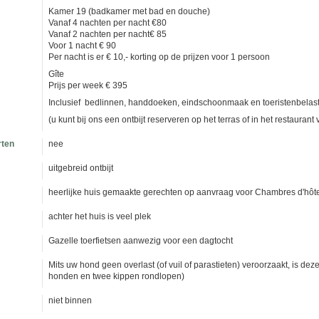
Kamer 19 (badkamer met bad en douche)
Vanaf 4 nachten per nacht €80
Vanaf 2 nachten per nacht€ 85
Voor 1 nacht € 90
Per nacht is er € 10,- korting op de prijzen voor 1 persoon
Gîte
Prijs per week € 395
Inclusief bedlinnen, handdoeken, eindschoonmaak en toeristenbelas
(u kunt bij ons een ontbijt reserveren op het terras of in het restauran
rten
nee
uitgebreid ontbijt
heerlijke huis gemaakte gerechten op aanvraag voor Chambres d'hôt
achter het huis is veel plek
Gazelle toerfietsen aanwezig voor een dagtocht
Mits uw hond geen overlast (of vuil of parastieten) veroorzaakt, is dez
honden en twee kippen rondlopen)
niet binnen