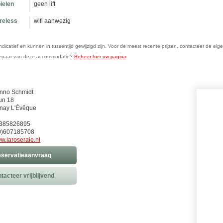
ielen
geen lift
ireless
wifi aanwezig
n indicatief en kunnen in tussentijd gewijzigd zijn. Voor de meest recente prijzen, contacteer de eig
genaar van deze accommodatie?
Beheer hier uw pagina
.
enno Schmidt
un 18
nay L'Évêque
0)385826895
0)607185708
w.laroseraie.nl
servatieaanvraag
tacteer vrijblijvend