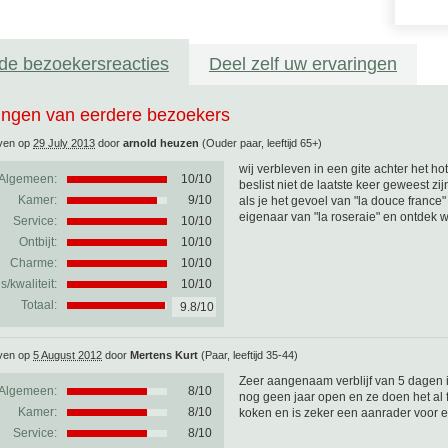
de bezoekersreacties
Deel zelf uw ervaringen
ingen van eerdere bezoekers
ven op
29 July 2013
door
arnold heuzen
(Ouder paar, leeftijd 65+)
wij verbleven in een gite achter het h
Algemeen:
10
/
10
beslist niet de laatste keer geweest zij
Kamer:
9/10
als je het gevoel van "la douce france
eigenaar van "la roseraie" en ontdek w
Service:
10/10
Ontbijt:
10/10
Charme:
10/10
js/kwaliteit:
10/10
Totaal:
9.8/10
ven op
5 August 2012
door
Mertens Kurt
(Paar, leeftijd 35-44)
Zeer aangenaam verblijf van 5 dagen 
Algemeen:
8
/
10
nog geen jaar open en ze doen het al 
Kamer:
8/10
koken en is zeker een aanrader voor ee
Service:
8/10