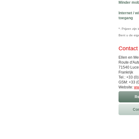
Minder mob
Internet / w
toegang
*: Prijzen zij
Bent u de ei
Contact
Ellen en M
Route d'Aut
71540 Luce
Frankrijk
Tel.: +33 (
GSM: +33 (
Website:
ww
Re
Con