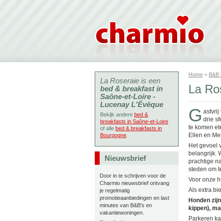
Home
>
B&B
La Roseraie is een
La Ro
bed & breakfast in
Saône-et-Loire -
Lucenay L'Évêque
G
astvri
Bekijk andere
bed &
drie s
breakfasts in Saône-et-Loire
te komen et
of alle
bed & breakfasts in
Ellen en Me
Bourgogne
.
Het gevoel 
belangrijk.
Nieuwsbrief
prachtige n
steden om t
Door in te schrijven voor de
Voor onze h
Charmio nieuwsbrief ontvang
Als extra b
je regelmatig
promotieaanbiedingen en last
Honden zijn
minutes van B&B's en
kippen), maa
vakantiewoningen.
Parkeren kan