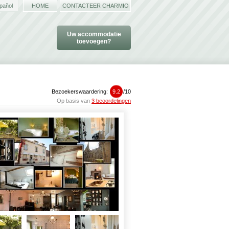
pañol
HOME
CONTACTEER CHARMIO
Uw accommodatie
toevoegen?
Bezoekerswaardering:
9.2
/
10
Op basis van
3 beoordelingen