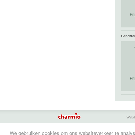
Pri
Geschre
Pri
Webd
Charmio geeft een overzicht van bed & breakfasts, 
We gebruiken cookies om ons websiteverkeer te analyse