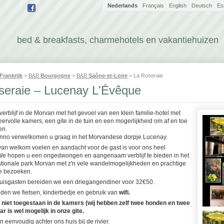
Nederlands
Français
English
Deutsch
Es
bed & breakfasts, charmehotels en vakantiehuizen
Frankrijk
>
B&B
Bourgogne
>
B&B
Saône-et-Loire
> La Roseraie
seraie – Lucenay L'Évêque
j verblijf in de Morvan met het gevoel van een klein familie-hotel met
feervolle kamers, een gite in de tuin en een mogerlijkheid om af en toe
en.
nno verwelkomen u graag in het Morvandese dorpje Lucenay.
van welkom voelen en aandacht voor de gast is voor ons heel
 We hopen u een ongedwongen en aangenaam verblijf te bieden in het
ationale park Morvan met z'n vele wandelmogelijkheden en prachtige
e bezoeken.
uisgasten bereiden we een driegangendiner voor 32€50.
ieden we fietsen, kinderbedje en gebruik van
wifi.
 niet toegestaan in de kamers (wij hebben zelf twee honden en twee
r is wel mogelijk in onze gite.
 eenvoudig achter ons huis bij de rivier.