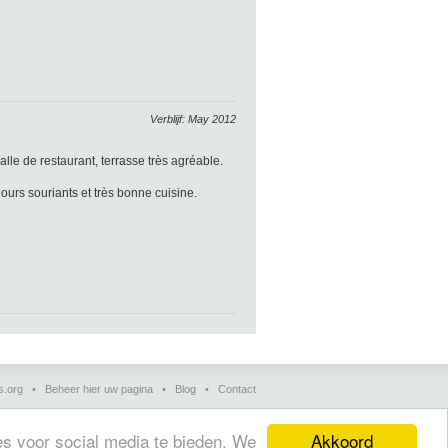
Verblijf: May 2012
lle de restaurant, terrasse très agréable.
ours souriants et très bonne cuisine.
s.org
•
Beheer hier uw pagina
•
Blog
•
Contact
Akkoord
s voor social media te bieden. We