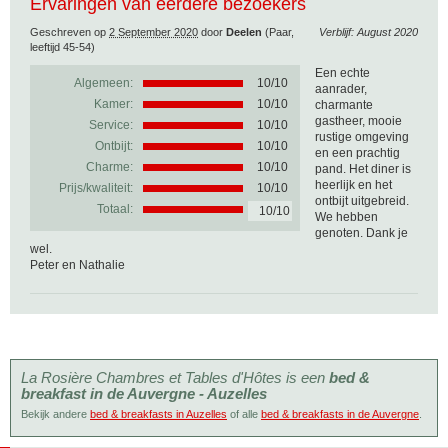
Ervaringen van eerdere bezoekers
Geschreven op
2 September 2020
door
Deelen
(Paar,
Verblijf: August 2020
leeftijd 45-54)
Een echte
Algemeen:
10
/
10
aanrader,
Kamer:
10/10
charmante
gastheer, mooie
Service:
10/10
rustige omgeving
Ontbijt:
10/10
en een prachtig
Charme:
10/10
pand. Het diner is
heerlijk en het
Prijs/kwaliteit:
10/10
ontbijt uitgebreid.
Totaal:
10/10
We hebben
genoten. Dank je
wel.
Peter en Nathalie
La Rosière Chambres et Tables d'Hôtes is een
bed &
breakfast in de Auvergne - Auzelles
Bekijk andere
bed & breakfasts in Auzelles
of alle
bed & breakfasts in de Auvergne
.