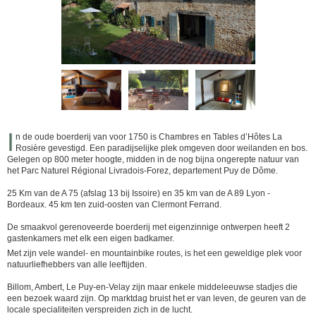
I
n de oude boerderij van voor 1750 is Chambres en Tables d’Hôtes La
Rosière gevestigd. Een paradijselijke plek omgeven door weilanden en bos.
Gelegen op 800 meter hoogte, midden in de nog bijna ongerepte natuur van
het Parc Naturel Régional Livradois-Forez, departement Puy de Dôme.
25 Km van de A 75 (afslag 13 bij Issoire) en 35 km van de A 89 Lyon -
Bordeaux. 45 km ten zuid-oosten van Clermont Ferrand.
De smaakvol gerenoveerde boerderij met eigenzinnige ontwerpen heeft 2
gastenkamers met elk een eigen badkamer.
Met zijn vele wandel- en mountainbike routes, is het een geweldige plek voor
natuurliefhebbers van alle leeftijden.
Billom, Ambert, Le Puy-en-Velay zijn maar enkele middeleeuwse stadjes die
een bezoek waard zijn. Op marktdag bruist het er van leven, de geuren van de
locale specialiteiten verspreiden zich in de lucht.