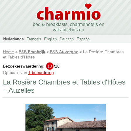
bed & breakfasts, charmehotels en
vakantiehuizen
Nederlands
Français
English
Deutsch
Español
Home
>
B&B
Frankrijk
>
B&B
Auvergne
> La Rosière Chambres
et Tables d'Hôtes
Bezoekerswaardering:
10
/
10
Op basis van
1 beoordeling
La Rosière Chambres et Tables d'Hôtes
– Auzelles