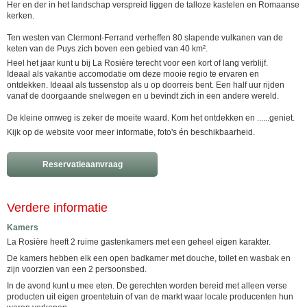
Her en der in het landschap verspreid liggen de talloze kastelen en Romaanse
kerken.
Ten westen van Clermont-Ferrand verheffen 80 slapende vulkanen van de
keten van de Puys zich boven een gebied van 40 km².
Heel het jaar kunt u bij La Rosière terecht voor een kort of lang verblijf.
Ideaal als vakantie accomodatie om deze mooie regio te ervaren en
ontdekken. Ideaal als tussenstop als u op doorreis bent. Een half uur rijden
vanaf de doorgaande snelwegen en u bevindt zich in een andere wereld.
De kleine omweg is zeker de moeite waard. Kom het ontdekken en ......geniet.
Kijk op de website voor meer informatie, foto's én beschikbaarheid.
Reservatieaanvraag
Verdere informatie
Kamers
La Rosière heeft 2 ruime gastenkamers met een geheel eigen karakter.
De kamers hebben elk een open badkamer met douche, toilet en wasbak en
zijn voorzien van een 2 persoonsbed.
In de avond kunt u mee eten. De gerechten worden bereid met alleen verse
producten uit eigen groentetuin of van de markt waar locale producenten hun