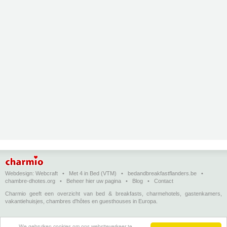
Webdesign:
Webcraft
•
Met 4 in Bed (VTM)
•
bedandbreakfastflanders.be
•
chambre-dhotes.org
•
Beheer hier uw pagina
•
Blog
•
Contact
Charmio geeft een overzicht van bed & breakfasts, charmehotels, gastenkamers,
vakantiehuisjes, chambres d'hôtes en guesthouses in Europa.
Bed & breakfasts, charmehotels en vakantiehuizen
(in het Nederlands)
•
Chambres
We gebruiken cookies om ons websiteverkeer te
d'hôtes, hôtels de charme et logements de vacances
(en français)
•
Bed &