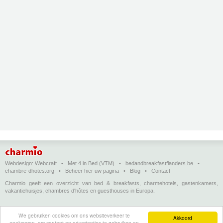
Webdesign:
Webcraft
•
Met 4 in Bed (VTM)
•
bedandbreakfastflanders.be
•
chambre-dhotes.org
•
Beheer hier uw pagina
•
Blog
•
Contact
Charmio geeft een overzicht van bed & breakfasts, charmehotels, gastenkamers,
vakantiehuisjes, chambres d'hôtes en guesthouses in Europa.
Bed & breakfasts, charmehotels en vakantiehuizen
(in het Nederlands)
•
Chambres
We gebruiken cookies om ons websiteverkeer te
d'hôtes, hôtels de charme et logements de vacances
(en français)
•
Bed &
Akkoord
analyseren, om content en advertenties te gebruiken en