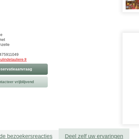
ie
net
nzelle
0)475911049
ulindelauliere.fr
servatieaanvraag
tacteer vrijblijvend
de bezoekersreacties
Deel zelf uw ervaringen