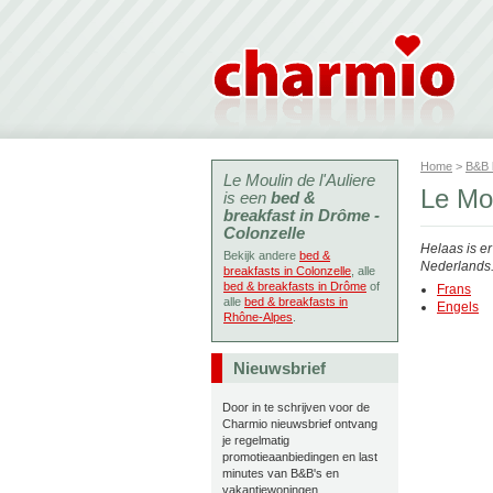
Home
>
B&B
Le Moulin de l'Auliere
Le Mou
is een
bed &
breakfast in Drôme -
Colonzelle
Helaas is e
Bekijk andere
bed &
Nederlands. 
breakfasts in Colonzelle
, alle
bed & breakfasts in Drôme
of
Frans
alle
bed & breakfasts in
Engels
Rhône-Alpes
.
Nieuwsbrief
Door in te schrijven voor de
Charmio nieuwsbrief ontvang
je regelmatig
promotieaanbiedingen en last
minutes van B&B's en
vakantiewoningen.