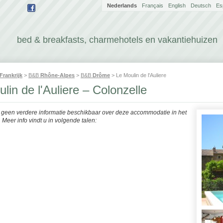
Nederlands
Français
English
Deutsch
Es
bed & breakfasts, charmehotels en vakantiehuizen
Frankrijk
>
B&B
Rhône-Alpes
>
B&B
Drôme
> Le Moulin de l'Auliere
lin de l'Auliere – Colonzelle
r geen verdere informatie beschikbaar over deze accommodatie in het
Meer info vindt u in volgende talen: