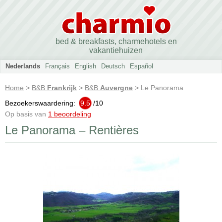
bed & breakfasts, charmehotels en
vakantiehuizen
Nederlands
Français
English
Deutsch
Español
Home
>
B&B
Frankrijk
>
B&B
Auvergne
> Le Panorama
Bezoekerswaardering:
9.5
/
10
Op basis van
1 beoordeling
Le Panorama – Rentières