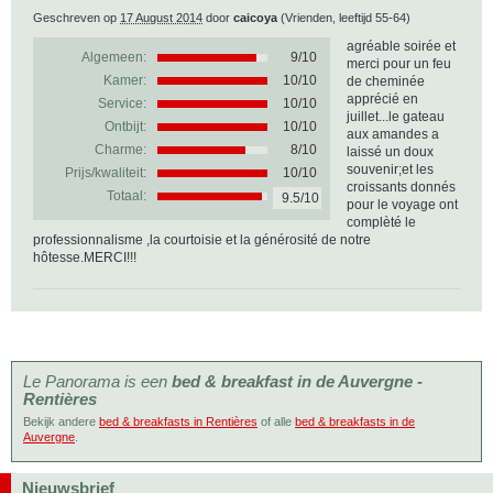
Geschreven op
17 August 2014
door
caicoya
(Vrienden, leeftijd 55-64)
agréable soirée et
Algemeen:
9
/
10
merci pour un feu
Kamer:
10/10
de cheminée
apprécié en
Service:
10/10
juillet...le gateau
Ontbijt:
10/10
aux amandes a
Charme:
8/10
laissé un doux
souvenir;et les
Prijs/kwaliteit:
10/10
croissants donnés
Totaal:
9.5/10
pour le voyage ont
complèté le
professionnalisme ,la courtoisie et la générosité de notre
hôtesse.MERCI!!!
Le Panorama is een
bed & breakfast in de Auvergne -
Rentières
Bekijk andere
bed & breakfasts in Rentières
of alle
bed & breakfasts in de
Auvergne
.
Nieuwsbrief