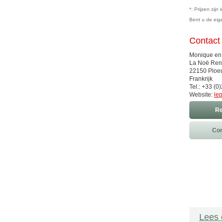
*: Prijzen zij
Bent u de ei
Contact
Monique en
La Noë Ren
22150 Ploeu
Frankrijk
Tel.: +33 (0
Website:
le
Re
Con
Lees 