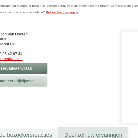
n indicatief en kunnen in tussentijd gewijzigd zijn. Voor de meest recente prijzen, contacteer de eig
genaar van deze accommodatie?
Beheer hier uw pagina
.
 Ton Van Dooren
ault
c sur Lie
)2 96 42 87 44
prebedao.com
servatieaanvraag
tacteer vrijblijvend
de bezoekersreacties
Deel zelf uw ervaringen