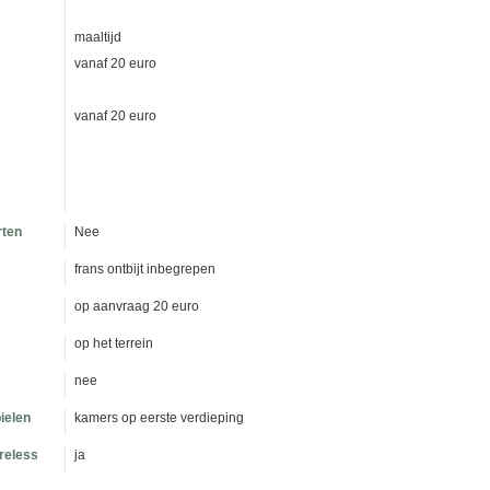
maaltijd
vanaf 20 euro
vanaf 20 euro
rten
Nee
frans ontbijt inbegrepen
op aanvraag 20 euro
op het terrein
nee
ielen
kamers op eerste verdieping
ireless
ja