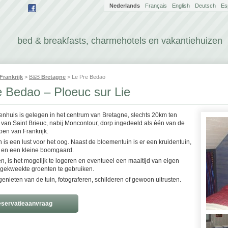
Nederlands
Français
English
Deutsch
Es
bed & breakfasts, charmehotels en vakantiehuizen
Frankrijk
>
B&B
Bretagne
> Le Pre Bedao
e Bedao – Ploeuc sur Lie
tenhuis is gelegen in het centrum van Bretagne, slechts 20km ten
 van Saint Brieuc, nabij Moncontour, dorp ingedeeld als één van de
pen van Frankrijk.
n is een lust voor het oog. Naast de bloementuin is er een kruidentuin,
n en een kleine boomgaard.
en, is het mogelijk te logeren en eventueel een maaltijd van eigen
 gekweekte groenten te gebruiken.
enieten van de tuin, fotograferen, schilderen of gewoon uitrusten.
servatieaanvraag