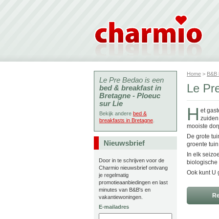
Home
>
B&B
Le Pre Bedao is een
Le Pr
bed & breakfast in
Bretagne - Ploeuc
sur Lie
H
et gas
Bekijk andere
bed &
zuiden
breakfasts in Bretagne
.
mooiste dor
De grote tui
Nieuwsbrief
groente tui
In elk seizo
Door in te schrijven voor de
biologische
Charmio nieuwsbrief ontvang
Ook kunt U g
je regelmatig
promotieaanbiedingen en last
minutes van B&B's en
Re
vakantiewoningen.
E-mailadres