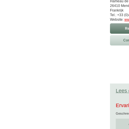
Hameau de
26410 Mené
Frankrijk
Tel.: +33 (0
Website:
ww
Re
Con
Lees 
Ervar
Geschre