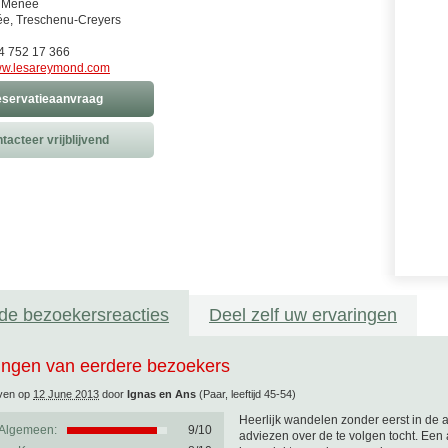
 Menée
e, Treschenu-Creyers
)4 752 17 366
w.lesareymond.com
servatieaanvraag
tacteer vrijblijvend
de bezoekersreacties
Deel zelf uw ervaringen
ingen van eerdere bezoekers
ven op
12 June 2013
door
Ignas en Ans
(Paar, leeftijd 45-54)
Heerlijk wandelen zonder eerst in de 
Algemeen:
9
/
10
adviezen over de te volgen tocht. Een