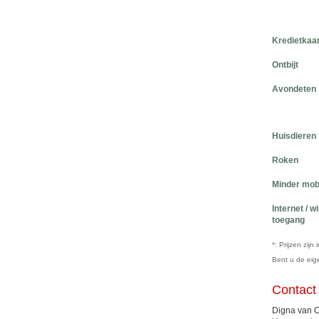
Kredietkaa
Ontbijt
Avondeten
Huisdieren
Roken
Minder mob
Internet / w
toegang
*: Prijzen zij
Bent u de ei
Contact
Digna van O