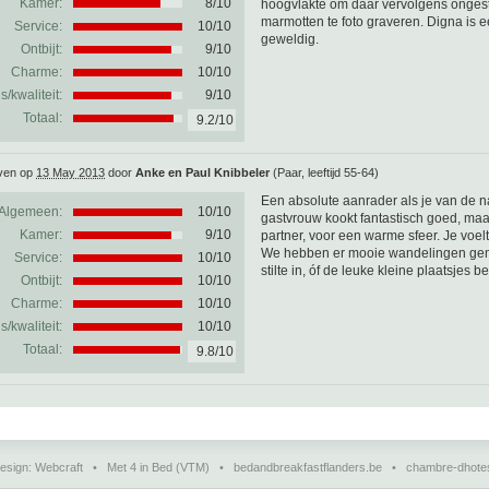
Kamer:
8/10
hoogvlakte om daar vervolgens onges
marmotten te foto graveren. Digna is e
Service:
10/10
geweldig.
Ontbijt:
9/10
Charme:
10/10
js/kwaliteit:
9/10
Totaal:
9.2/10
ven op
13 May 2013
door
Anke en Paul Knibbeler
(Paar, leeftijd 55-64)
Een absolute aanrader als je van de nat
Algemeen:
10
/
10
gastvrouw kookt fantastisch goed, maar
Kamer:
9/10
partner, voor een warme sfeer. Je voelt
We hebben er mooie wandelingen gemaa
Service:
10/10
stilte in, óf de leuke kleine plaatsj
Ontbijt:
10/10
Charme:
10/10
js/kwaliteit:
10/10
Totaal:
9.8/10
esign:
Webcraft
•
Met 4 in Bed (VTM)
•
bedandbreakfastflanders.be
•
chambre-dhote