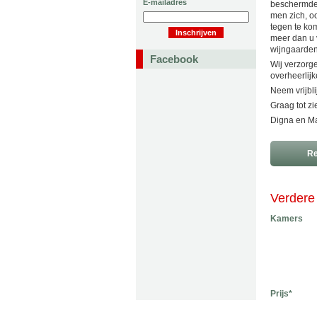
E-mailadres
beschermde 
men zich, o
tegen te ko
meer dan u 
wijngaarden
Facebook
Wij verzorge
overheerlijk
Neem vrijbl
Graag tot z
Digna en Ma
Re
Verdere 
Kamers
Prijs*