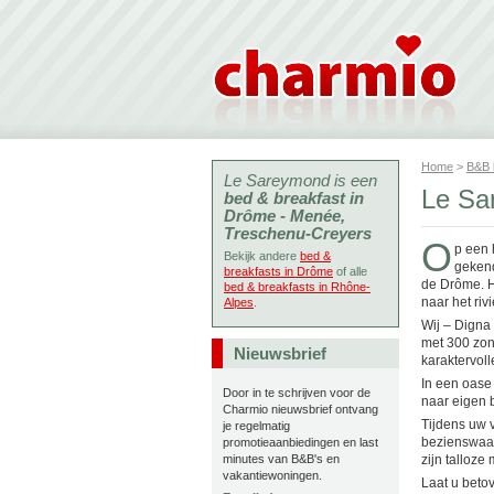
Home
>
B&B
Le Sareymond is een
Le Sa
bed & breakfast in
Drôme - Menée,
Treschenu-Creyers
O
p een 
Bekijk andere
bed &
gekend
breakfasts in Drôme
of alle
de Drôme. 
bed & breakfasts in Rhône-
naar het rivi
Alpes
.
Wij – Digna
met 300 zon
Nieuwsbrief
karaktervoll
In een oase 
Door in te schrijven voor de
naar eigen b
Charmio nieuwsbrief ontvang
Tijdens uw v
je regelmatig
bezienswaar
promotieaanbiedingen en last
minutes van B&B's en
zijn talloze
vakantiewoningen.
Laat u beto