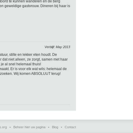
toord te kunnen wandelen en de berg
en geweldige gastvrouw. Dineren bij haar is
Verblijf: May 2013
uur, stilte en lekker eten houdt. De
 dat niet alleen, ze zorgt, samen met haar
 je al snel helemaal thuis!
kt. Er is voor elk wat wils: helemaal de
es bezoeken. Wij komen ABSOLUUT terug!
s.org
•
Beheer hier uw pagina
•
Blog
•
Contact