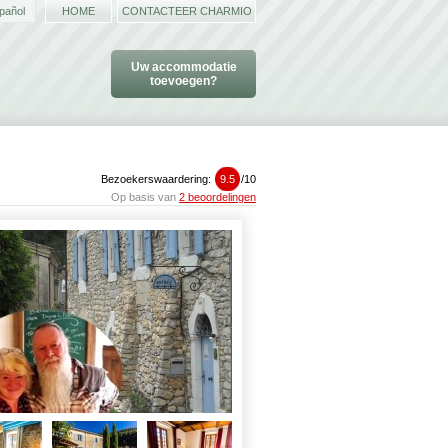
pañol
HOME
CONTACTEER CHARMIO
Uw accommodatie
toevoegen?
Bezoekerswaardering:
9.5
/
10
Op basis van
2 beoordelingen