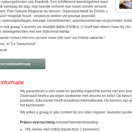
natuurgebieden van Frankrijk. Een schitterend wandelgebied waar
ok vandaag de dag, nog heerlijk verloren kan lopen zonder iemand
men: Parc Naturel Régional du Vercors. Daarnaast biedt de Drôme u
voor mogelijk houdt : eindeloze velden vol geurige lavendel,
, walnootplantages, kleurige zonnebloemen, adembenemende vergezichten, kortom 
n ook graag ’s avonds uw maaltijd (table d’hôtes). U hoeft dan alleen maar bij ons
e streekgerechten met een bijhorend wijntje.
ijvend contact met ons op voor meer info over uw Drôme-vakantie !
iens, in "Le Sareymond"
rcel
servatieaanvraag
informatie
Wij garanderen u een ruime en gezellig ingerichte kamer met een prach
Daarnaast heeft u uw eigen badkamer met douche en toilet. Op twee ka
plaatsen. Elke kamer heeft draadloos internetbereik. De kamers zijn 
het kamerraam.
Wij willen u graag in alle comfort bij ons laten logeren, tevreden gaste
Prijzen overnachting
inclusief toeristenbelasting :
75€, kamer met ontbijt (bezet door 2 personen)