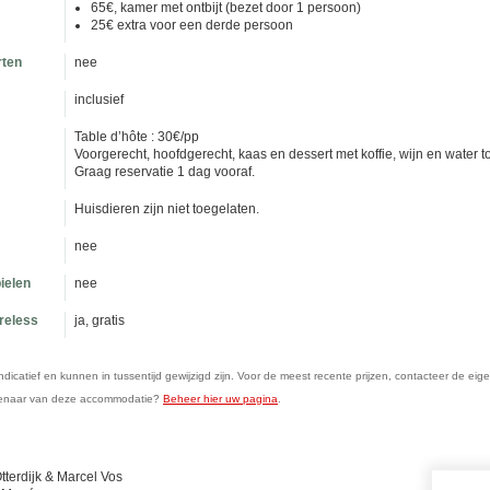
65€, kamer met ontbijt (bezet door 1 persoon)
25€ extra voor een derde persoon
rten
nee
inclusief
Table d’hôte : 30€/pp
Voorgerecht, hoofdgerecht, kaas en dessert met koffie, wijn en water t
Graag reservatie 1 dag vooraf.
Huisdieren zijn niet toegelaten.
nee
ielen
nee
ireless
ja, gratis
n indicatief en kunnen in tussentijd gewijzigd zijn. Voor de meest recente prijzen, contacteer de eig
genaar van deze accommodatie?
Beheer hier uw pagina
.
tterdijk & Marcel Vos