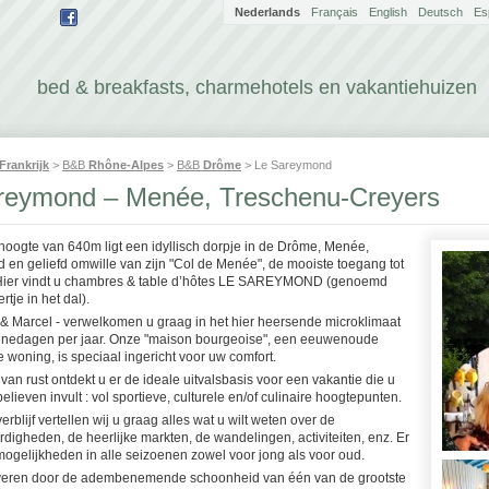
Nederlands
Français
English
Deutsch
Es
bed & breakfasts, charmehotels en vakantiehuizen
Frankrijk
>
B&B
Rhône-Alpes
>
B&B
Drôme
> Le Sareymond
reymond – Menée, Treschenu-Creyers
hoogte van 640m ligt een idyllisch dorpje in de Drôme, Menée,
 en geliefd omwille van zijn "Col de Menée", de mooiste toegang tot
Hier vindt u chambres & table d’hôtes LE SAREYMOND (genoemd
ertje in het dal).
 & Marcel - verwelkomen u graag in het hier heersende microklimaat
nedagen per jaar. Onze "maison bourgeoise", een eeuwenoude
e woning, is speciaal ingericht voor uw comfort.
van rust ontdekt u er de ideale uitvalsbasis voor een vakantie die u
elieven invult : vol sportieve, culturele en/of culinaire hoogtepunten.
erblijf vertellen wij u graag alles wat u wilt weten over de
digheden, de heerlijke markten, de wandelingen, activiteiten, enz. Er
 mogelijkheden in alle seizoenen zowel voor jong als voor oud.
veren door de adembenemende schoonheid van één van de grootste