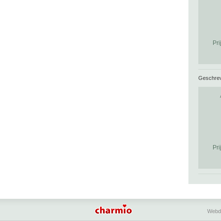
Pri
Geschre
Pri
Webd