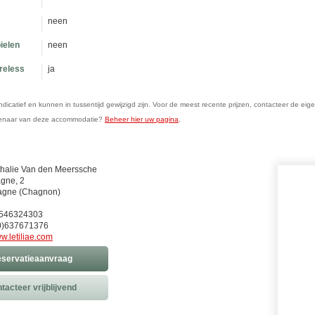
neen
ielen
neen
ireless
ja
n indicatief en kunnen in tussentijd gewijzigd zijn. Voor de meest recente prijzen, contacteer de eig
genaar van deze accommodatie?
Beheer hier uw pagina
.
halie Van den Meerssche
gne, 2
agne (Chagnon)
0)546324303
0)637671376
w.letiliae.com
servatieaanvraag
tacteer vrijblijvend