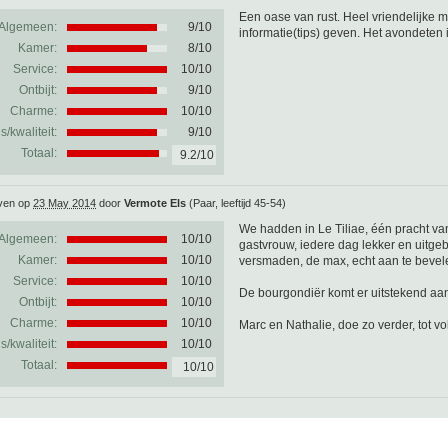
Een oase van rust. Heel vriendelijke 
Algemeen:
9
/
10
informatie(tips) geven. Het avondeten 
Kamer:
8/10
Service:
10/10
Ontbijt:
9/10
Charme:
10/10
js/kwaliteit:
9/10
Totaal:
9.2/10
ven op
23 May 2014
door
Vermote Els
(Paar, leeftijd 45-54)
We hadden in Le Tiliae, één pracht va
Algemeen:
10
/
10
gastvrouw, iedere dag lekker en uitgebre
Kamer:
10/10
versmaden, de max, echt aan te bevel
Service:
10/10
De bourgondiër komt er uitstekend aan 
Ontbijt:
10/10
Charme:
10/10
Marc en Nathalie, doe zo verder, tot vo
js/kwaliteit:
10/10
Totaal:
10/10