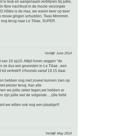
 is leuk en aangenaam verblijven bij jullie,
één fijne nachtrust in de mooie verzorgde
 D Hôtes is de max, we waren keer op keer
hun mouw gingen schudden, Twas Mmmmm.
k nog terug naar Le Tiliae, SUPER.
Verblijf: June 2014
 van 10 op10. Altijd horen zeggen "de
ben ze dus wel gevonden in Le Tiliae...een
tot vertrek!!! s'Avonds vanaf 19.15 daar
 en hebben nog niet zoveel kunnen zien op
t plezier terug. Aan alle
men we jullie zeker tegen,we hebben er
ijn jullie wel de volgende.....(die liefst
want we willen ook nog een plaatsje!!!
Verblijf: May 2014