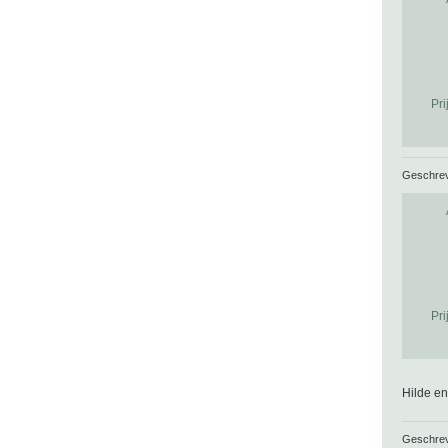
Pri
Geschre
Pri
Hilde en
Geschre