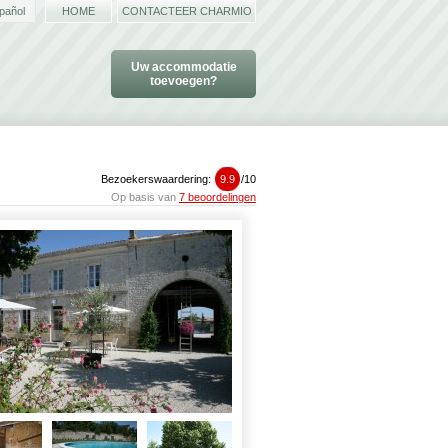
pañol
HOME
CONTACTEER CHARMIO
Uw accommodatie
toevoegen?
Bezoekerswaardering:
9.9
/
10
Op basis van
7 beoordelingen