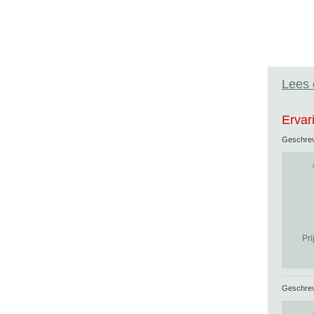
Lees 
Ervar
Geschre
Pri
Geschre