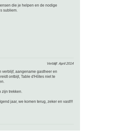
mensen die je helpen en de nodige
is subliem.
Verblijf: April 2014
n verblijf, aangename gastheer en
idt ontbijt, Table d'Hôtes niet te
en.
zijn trekken.
lgend jaar, we komen terug, zeker en vast!!!