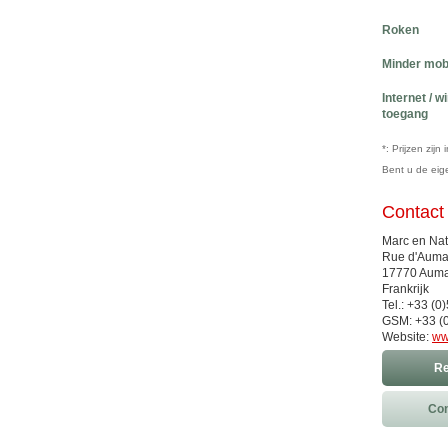
Roken
Minder mob
Internet / w
toegang
*: Prijzen zij
Bent u de ei
Contact
Marc en Nat
Rue d'Auma
17770 Aum
Frankrijk
Tel.: +33 (
GSM: +33 (
Website:
ww
Re
Con