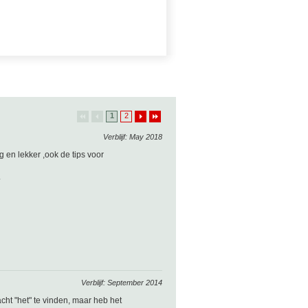
1
2
Verblijf: May 2018
 en lekker ,ook de tips voor
.
Verblijf: September 2014
acht "het" te vinden, maar heb het