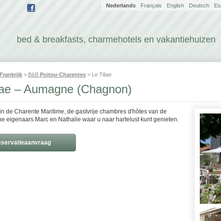
Nederlands
Français
English
Deutsch
Es
bed & breakfasts, charmehotels en vakantiehuizen
Frankrijk
>
B&B
Poitou-Charentes
> Le Tiliae
liae – Aumagne (Chagnon)
 in de Charente Maritime, de gastvrije chambres d'hôtes van de
he eigenaars Marc en Nathalie waar u naar hartelust kunt genieten.
servatieaanvraag