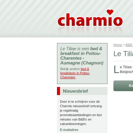
Home
>
B&B
Le Tiliae is een
bed &
Le Ti
breakfast in Poitou-
Charentes -
Aumagne (Chagnon)
L
e Tiliae
Bekijk andere
bed &
Belgisc
breakfasts in Poitou-
Charentes
.
Re
Nieuwsbrief
Door in te schrijven voor de
Charmio nieuwsbrief ontvang
je regelmatig
promotieaanbiedingen en last
minutes van B&B's en
vakantiewoningen.
E-mailadres