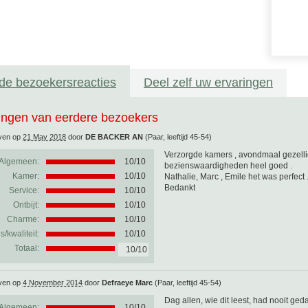
de bezoekersreacties
Deel zelf uw ervaringen
ingen van eerdere bezoekers
ven op
21 May 2018
door
DE BACKER AN
(Paar, leeftijd 45-54)
Verzorgde kamers , avondmaal gezellig
Algemeen:
10
/
10
bezienswaardigheden heel goed .
Kamer:
10/10
Nathalie, Marc , Emile het was perfect 
Bedankt
Service:
10/10
Ontbijt:
10/10
Charme:
10/10
js/kwaliteit:
10/10
Totaal:
10/10
ven op
4 November 2014
door
Defraeye Marc
(Paar, leeftijd 45-54)
Dag allen, wie dit leest, had nooit ged
Algemeen:
10
/
10