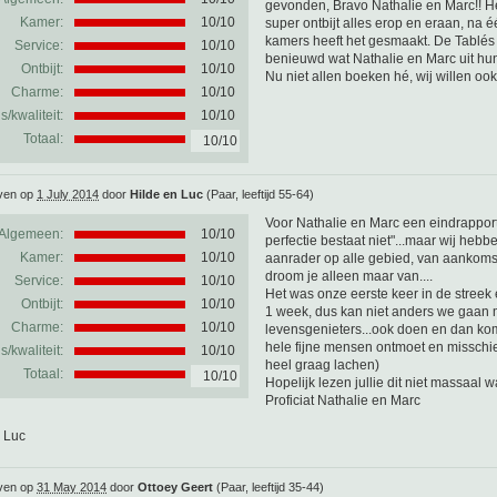
gevonden, Bravo Nathalie en Marc!! Het
Kamer:
10/10
super ontbijt alles erop en eraan, na 
kamers heeft het gesmaakt. De Tablés
Service:
10/10
benieuwd wat Nathalie en Marc uit 
Ontbijt:
10/10
Nu niet allen boeken hé, wij willen oo
Charme:
10/10
js/kwaliteit:
10/10
Totaal:
10/10
ven op
1 July 2014
door
Hilde en Luc
(Paar, leeftijd 55-64)
Voor Nathalie en Marc een eindrapport
Algemeen:
10
/
10
perfectie bestaat niet"...maar wij heb
Kamer:
10/10
aanrader op alle gebied, van aankomst 
droom je alleen maar van....
Service:
10/10
Het was onze eerste keer in de streek
Ontbijt:
10/10
1 week, dus kan niet anders we gaan me
Charme:
10/10
levensgenieters...ook doen en dan ko
hele fijne mensen ontmoet en misschien z
js/kwaliteit:
10/10
heel graag lachen)
Totaal:
10/10
Hopelijk lezen jullie dit niet massaal 
Proficiat Nathalie en Marc
 Luc
ven op
31 May 2014
door
Ottoey Geert
(Paar, leeftijd 35-44)