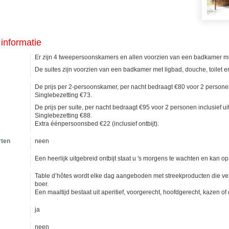
informatie
Er zijn 4 tweepersoonskamers en allen voorzien van een badkamer met
De suites zijn voorzien van een badkamer met ligbad, douche, toilet e
De prijs per 2-persoonskamer, per nacht bedraagt €80 voor 2 personen i
Singlebezetting €73.
De prijs per suite, per nacht bedraagt €95 voor 2 personen inclusief uit
Singlebezetting €88.
Extra éénpersoonsbed €22 (inclusief ontbijt).
rten
neen
Een heerlijk uitgebreid ontbijt staat u 's morgens te wachten en kan o
Table d’hôtes wordt elke dag aangeboden met streekproducten die ve
boer.
Een maaltijd bestaat uit aperitief, voorgerecht, hoofdgerecht, kazen of 
ja
neen