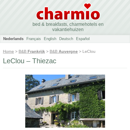
bed & breakfasts, charmehotels en
vakantiehuizen
Nederlands
Français
English
Deutsch
Español
Home
>
B&B
Frankrijk
>
B&B
Auvergne
> LeClou
LeClou – Thiezac