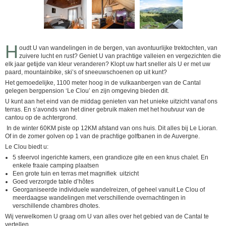
H
oudt U van wandelingen in de bergen, van avontuurlijke trektochten, van
zuivere lucht en rust? Geniet U van prachtige valleien en vergezichten die
elk jaar getijde van kleur veranderen? Klopt uw hart sneller als U er met uw
paard, mountainbike, ski’s of sneeuwschoenen op uit kunt?
Het gemoedelijke, 1100 meter hoog in de vulkaanbergen van de Cantal
gelegen bergpension ‘Le Clou’ en zijn omgeving bieden dit.
U kunt aan het eind van de middag genieten van het unieke uitzicht vanaf ons
terras. En s’avonds van het diner gebruik maken met het houtvuur van de
cantou op de achtergrond.
In de winter 60KM piste op 12KM afstand van ons huis. Dit alles bij Le Lioran.
Of in de zomer golven op 1 van de prachtige golfbanen in de Auvergne.
Le Clou biedt u:
5 sfeervol ingerichte kamers, een grandioze gite en een knus chalet. En
enkele fraaie camping plaatsen
Een grote tuin en terras met magnifiek uitzicht
Goed verzorgde table d’hôtes
Georganiseerde individuele wandelreizen, of geheel vanuit Le Clou of
meerdaagse wandelingen met verschillende overnachtingen in
verschillende chambres dhotes.
Wij verwelkomen U graag om U van alles over het gebied van de Cantal te
vertellen