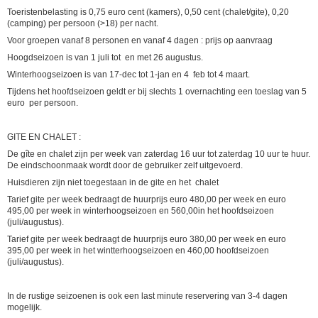
Toeristenbelasting is 0,75 euro cent (kamers), 0,50 cent (chalet/gite), 0,20
(camping) per persoon (>18) per nacht.
Voor groepen vanaf 8 personen en vanaf 4 dagen : prijs op aanvraag
Hoogdseizoen is van 1 juli tot en met 26 augustus.
Winterhoogseizoen is van 17-dec tot 1-jan en 4 feb tot 4 maart.
Tijdens het hoofdseizoen geldt er bij slechts 1 overnachting een toeslag van 5
euro per persoon.
GITE EN CHALET :
De gîte en chalet zijn per week van zaterdag 16 uur tot zaterdag 10 uur te huur.
De eindschoonmaak wordt door de gebruiker zelf uitgevoerd.
Huisdieren zijn niet toegestaan in de gite en het chalet
Tarief gite per week bedraagt de huurprijs euro 480,00 per week en euro
495,00 per week in winterhoogseizoen en 560,00in het hoofdseizoen
(juli/augustus).
Tarief gite per week bedraagt de huurprijs euro 380,00 per week en euro
395,00 per week in het wintterhoogseizoen en 460,00 hoofdseizoen
(juli/augustus).
In de rustige seizoenen is ook een last minute reservering van 3-4 dagen
mogelijk.