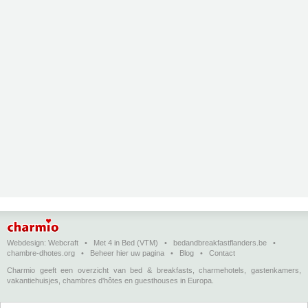
Webdesign:
Webcraft
•
Met 4 in Bed (VTM)
•
bedandbreakfastflanders.be
•
chambre-dhotes.org
•
Beheer hier uw pagina
•
Blog
•
Contact
Charmio geeft een overzicht van bed & breakfasts, charmehotels, gastenkamers,
vakantiehuisjes, chambres d'hôtes en guesthouses in Europa.
Bed & breakfasts, charmehotels en vakantiehuizen
(in het Nederlands)
•
Chambres