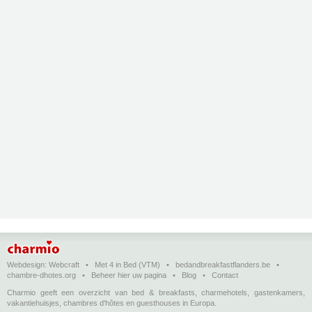
Webdesign:
Webcraft
•
Met 4 in Bed (VTM)
•
bedandbreakfastflanders.be
•
chambre-dhotes.org
•
Beheer hier uw pagina
•
Blog
•
Contact
Charmio geeft een overzicht van bed & breakfasts, charmehotels, gastenkamers,
vakantiehuisjes, chambres d'hôtes en guesthouses in Europa.