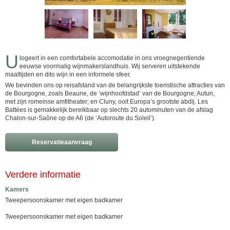
U
logeert in een comfortabele accomodatie in ons vroegnegentiende
eeuwse voormalig wijnmakerslandhuis. Wij serveren uitstekende
maaltijden en dito wijn in een informele sfeer.
We bevinden ons op reisafstand van de belangrijkste toeristische attracties van
de Bourgogne, zoals Beaune, de ‘wijnhoofdstad’ van de Bourgogne; Autun,
met zijn romeinse amfitheater; en Cluny, ooit Europa’s grootste abdij. Les
Battées is gemakkelijk bereikbaar op slechts 20 autominuten van de afslag
Chalon-sur-Saône op de A6 (de ‘Autoroute du Soleil’).
Reservatieaanvraag
Verdere informatie
Kamers
Tweepersoonskamer met eigen badkamer
Tweepersoonskamer met eigen badkamer