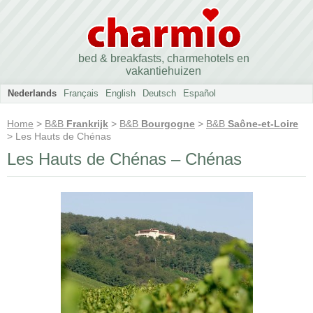
bed & breakfasts, charmehotels en
vakantiehuizen
Nederlands
Français
English
Deutsch
Español
Home
>
B&B
Frankrijk
>
B&B
Bourgogne
>
B&B
Saône-et-Loire
> Les Hauts de Chénas
Les Hauts de Chénas – Chénas