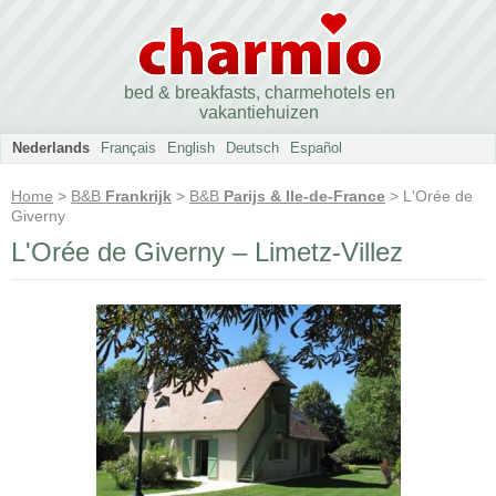
bed & breakfasts, charmehotels en
vakantiehuizen
Nederlands
Français
English
Deutsch
Español
Home
>
B&B
Frankrijk
>
B&B
Parijs & Ile-de-France
> L'Orée de
Giverny
L'Orée de Giverny – Limetz-Villez