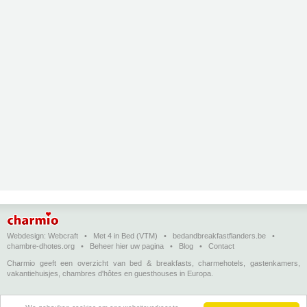
Webdesign:
Webcraft
•
Met 4 in Bed (VTM)
•
bedandbreakfastflanders.be
•
chambre-dhotes.org
•
Beheer hier uw pagina
•
Blog
•
Contact
Charmio geeft een overzicht van bed & breakfasts, charmehotels, gastenkamers,
vakantiehuisjes, chambres d'hôtes en guesthouses in Europa.
Bed & breakfasts, charmehotels en vakantiehuizen
(in het Nederlands)
•
Chambres