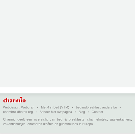
Webdesign:
Webcraft
•
Met 4 in Bed (VTM)
•
bedandbreakfastflanders.be
•
chambre-dhotes.org
•
Beheer hier uw pagina
•
Blog
•
Contact
Charmio geeft een overzicht van bed & breakfasts, charmehotels, gastenkamers,
vakantiehuisjes, chambres d'hôtes en guesthouses in Europa.
Bed & breakfasts, charmehotels en vakantiehuizen
(in het Nederlands)
•
Chambres