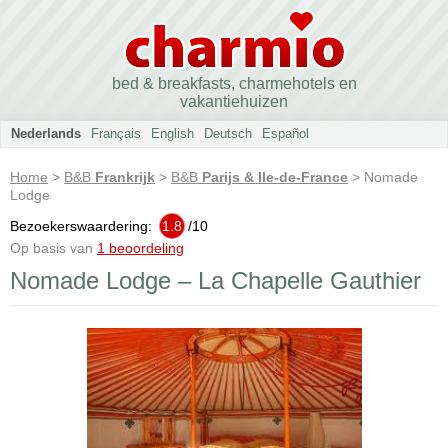
bed & breakfasts, charmehotels en
vakantiehuizen
Nederlands
Français
English
Deutsch
Español
Home
>
B&B
Frankrijk
>
B&B
Parijs & Ile-de-France
> Nomade
Lodge
Bezoekerswaardering:
1.8
/
10
Op basis van
1 beoordeling
Nomade Lodge – La Chapelle Gauthier