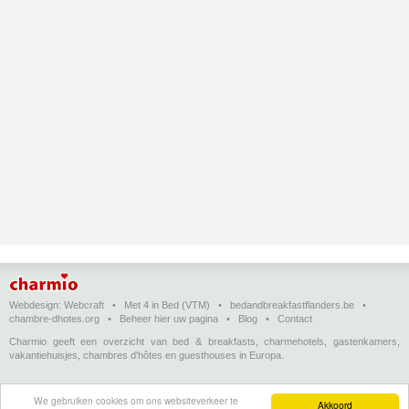
Webdesign:
Webcraft
•
Met 4 in Bed (VTM)
•
bedandbreakfastflanders.be
•
chambre-dhotes.org
•
Beheer hier uw pagina
•
Blog
•
Contact
Charmio geeft een overzicht van bed & breakfasts, charmehotels, gastenkamers,
vakantiehuisjes, chambres d'hôtes en guesthouses in Europa.
Bed & breakfasts, charmehotels en vakantiehuizen
(in het Nederlands)
•
Chambres
We gebruiken cookies om ons websiteverkeer te
d'hôtes, hôtels de charme et logements de vacances
(en français)
•
Bed &
Akkoord