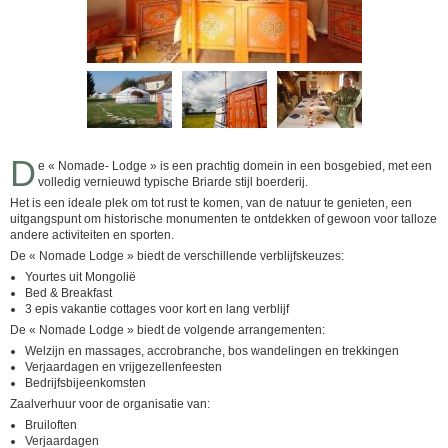
D
e « Nomade- Lodge » is een prachtig domein in een bosgebied, met een
volledig vernieuwd typische Briarde stijl boerderij.
Het is een ideale plek om tot rust te komen, van de natuur te genieten, een
uitgangspunt om historische monumenten te ontdekken of gewoon voor talloze
andere activiteiten en sporten.
De « Nomade Lodge » biedt de verschillende verblijfskeuzes:
Yourtes uit Mongolië
Bed & Breakfast
3 epis vakantie cottages voor kort en lang verblijf
De « Nomade Lodge » biedt de volgende arrangementen:
Welzijn en massages, accrobranche, bos wandelingen en trekkingen
Verjaardagen en vrijgezellenfeesten
Bedrijfsbijeenkomsten
Zaalverhuur voor de organisatie van:
Bruiloften
Verjaardagen