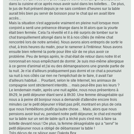
dans la cuisine et ce après nous avoir suivi dans les toilettes… De plus,
le jus de fruit présent depuis je ne sais combien d'heures sur la table
aurait très bien pu servir de boisson pour le chat qui en avait libre
accès...
Mais la situation s'est aggravée vraiment en pleine nuit lorsque mon
conjoint a senti une présence étrange dans le lit alors que la yourte
était bien fermée. Cela l'a réveillé et il a été surpris de tomber sur le
chat tranquillement allongé dans le lit à nos côtés (le même chat
rencontré lors de notre arrivée). Nous avons alors entrepris de sortir le
chat, à trois heures du matin, pour le ramener à l'intérieur. Nous avons
ensuite bien refermé la porte pour être sûr de ne plus avoir ce
problème. Peu de temps après, le chat était de retour dans notre lit et
ronronnait en nous empêchant de dormir. Je suis moi-même allergique
à ce genre d'animal et j'ai eu des démangeaisons une grande partie de
la nuit. Je n'ai d'ailleurs pratiquement pas dormi et ce chat a poursuivi
sa nuit à nos côtés car rien ne l'empêchait de le faire, il avait l'air
d'ailleurs habitué… Pourtant, selon le site Internet, les animaux de
compagnie sont strictement interdits… mais peut-être pas les leurs ?
Le lendemain matin, après une nuit agitée, nous nous présentons à
8h29, le petit déjeuner étant servi à 8h30. Une femme désagréable qui
nous a à peine dit bonjour nous a demandé d'attendre encore trois
minutes car le petit déjeuner n'était pas prêt, montrant en plus de cela
que nous l'embêtions plutôt qu'autre chose… Mais, alors que nous
pensions avoir tout vu, pendant notre petit déjeuner, le chat est monté
sur la table sur un set de table qu'il a léché puis s'est mis à faire sa
toilette devant nous ! De plus, la femme désagréable qui a "servi" le
petit déjeuner nous a obligé de débarrasser la table !
Très déçus de ce séjour avec Dakota Box.