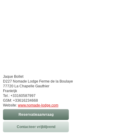
Jaque Bollet
D227 Nomade Lodge Ferme de la Boulaye
77720 La Chapelle Gauthier
Frankrijk
Tel.: +33160587997
GSM: +33616234668
Website:
www.nomade-lodge.com
Reservatieaanvraag
Contacteer vrijblijvend