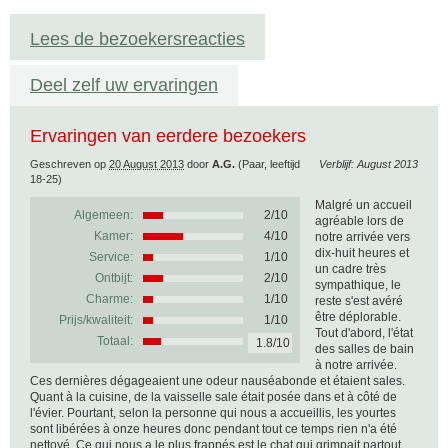
Lees de bezoekersreacties
Deel zelf uw ervaringen
Ervaringen van eerdere bezoekers
Geschreven op
20 August 2013
door
A.G.
(Paar, leeftijd
Verblijf: August 2013
18-25)
Malgré un accueil
Algemeen:
2
/
10
agréable lors de
Kamer:
4/10
notre arrivée vers
dix-huit heures et
Service:
1/10
un cadre très
Ontbijt:
2/10
sympathique, le
Charme:
1/10
reste s'est avéré
être déplorable.
Prijs/kwaliteit:
1/10
Tout d'abord, l'état
Totaal:
1.8/10
des salles de bain
à notre arrivée.
Ces dernières dégageaient une odeur nauséabonde et étaient sales.
Quant à la cuisine, de la vaisselle sale était posée dans et à côté de
l'évier. Pourtant, selon la personne qui nous a accueillis, les yourtes
sont libérées à onze heures donc pendant tout ce temps rien n'a été
nettoyé. Ce qui nous a le plus frappés est le chat qui grimpait partout