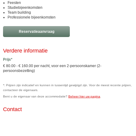
Feesten
Studiebijeenkomsten
Team building
Professionele bijeenkomsten
Reservatieaanvraag
Verdere informatie
Prijs*
€ 80.00 - € 160.00 per nacht, voor een 2-persoonskamer (2-
persoonsbezetting)
*: Prijzen zijn indicatief en kunnen in tussentijd gewijzigd zijn. Voor de meest recente prijzen,
contacteer de eigenaars.
Bent u de eigenaar van deze accommodatie?
Beheer hier uw pagina
.
Contact