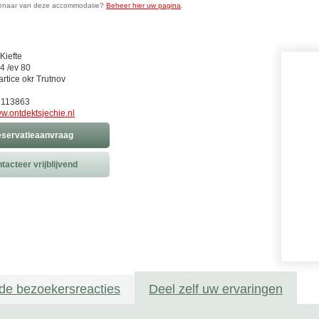
genaar van deze accommodatie?
Beheer hier uw pagina
.
Kiefte
4 /ev 80
rtice okr Trutnov
2113863
w.ontdektsjechie.nl
servatieaanvraag
tacteer vrijblijvend
de bezoekersreacties
Deel zelf uw ervaringen