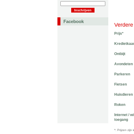
Facebook
Verdere 
Prijs*
Kredietkaa
Ontbijt
Avondeten
Parkeren
Fietsen
Huisdieren
Roken
Internet / w
toegang
*: Prijzen zij