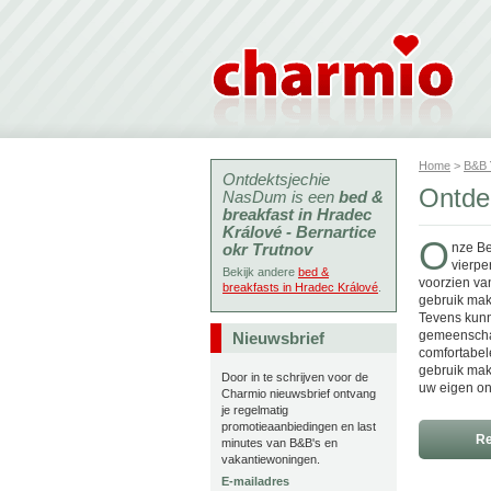
Home
>
B&B
Ontdektsjechie
Ontde
NasDum is een
bed &
breakfast in Hradec
Králové - Bernartice
O
okr Trutnov
nze Be
vierpe
Bekijk andere
bed &
voorzien van
breakfasts in Hradec Králové
.
gebruik mak
Tevens kunn
gemeenschap
Nieuwsbrief
comfortabel
gebruik make
Door in te schrijven voor de
uw eigen onb
Charmio nieuwsbrief ontvang
je regelmatig
promotieaanbiedingen en last
Re
minutes van B&B's en
vakantiewoningen.
E-mailadres