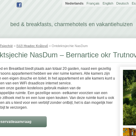
Nederlands
Français
English
Deutsch
Es
bed & breakfasts, charmehotels en vakantiehuizen
Tsjechië
>
B&B
Hradec Králové
> Ontdektsjechie NasDum
ktsjechie NasDum – Bernartice okr Trutno
d en Breakfast biedt plaats aan totaal 20 gasten, naast een gezellig
rsoons appartement hebben we vier ruime kamers. Alle kamers zijn
 een eigen douche en toilet. In het appartement en alle kamers kunt u
en van een WiFi draadloze internet service.
en onze gasten kosteloos gebruik maken van de
pelijke ruimte. Een gezellige woon- eetkamer voorzien van een
e zithoek met tv en een luxe open keuken. Van deze ruimte kunt u ook
n als u kiest voor een verblijf zonder ontbijt, het is dan mogelijk hier
ijt te verzorgen.
servatieaanvraag