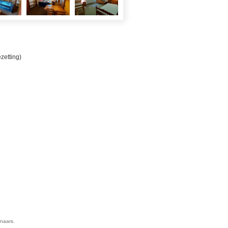
zetting)
enaars.