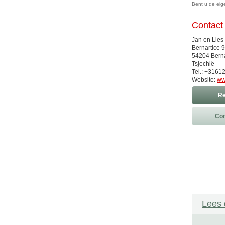
Bent u de ei
Contact
Jan en Lies 
Bernartice 9
54204 Berna
Tsjechië
Tel.: +3161
Website:
ww
Re
Con
Lees 