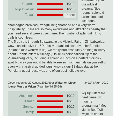
exceeded by far
Charme:
10/10
our wildest
dreams. Nice
Prijs/kwaliteit:
10/10
rooms, splendid
Totaal:
10/10
swimming pool,
luxurious
champagne breakfast, tranquil neighborhood and a very warm
hospitability. There are so many excursions and attractions nearby that
you need several weeks over there. The number of splendid hiking
trails is countless.
The 5-day trip through Botswana to the Victoria Falls in Zimbabweis...
waw... an intensive trip ! Perfectly organised, car driven by Ronnie
(Yolande also went with us), we really had absolutely nothing to worry
about. Ronnie offers a full day (6 to 18 h) personalised trip to the
Pilanesberg Park, including a splendid lunch on a perfect pick-nick
spot. No way you would be able to see so much animals on yourself or
even with classical guided tours. Anyway, our 18 days stay at the
Ponciana guesthouse was one of our best holidays ever
Geschreven op
20 August 2012
door
Walter en Lieve
Verblijf: March 2012
Ibens- Van der Veken
(Paar, leeftijd 55-64)
Wij zijn uiteraard
Algemeen:
10
/
10
heel benieuwd
Kamer:
10/10
naar het
programma “ Met
Service:
10/10
vier in Bed”.Wij
Ontbijt:
10/10
twijfelen er niet