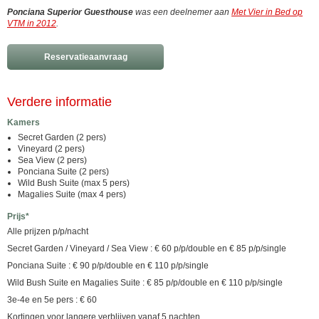
Ponciana Superior Guesthouse
was een deelnemer aan
Met Vier in Bed op
VTM in 2012
.
Reservatieaanvraag
Verdere informatie
Kamers
Secret Garden (2 pers)
Vineyard (2 pers)
Sea View (2 pers)
Ponciana Suite (2 pers)
Wild Bush Suite (max 5 pers)
Magalies Suite (max 4 pers)
Prijs*
Alle prijzen p/p/nacht
Secret Garden / Vineyard / Sea View : € 60 p/p/double en € 85 p/p/single
Ponciana Suite : € 90 p/p/double en € 110 p/p/single
Wild Bush Suite en Magalies Suite : € 85 p/p/double en € 110 p/p/single
3e-4e en 5e pers : € 60
Kortingen voor langere verblijven vanaf 5 nachten