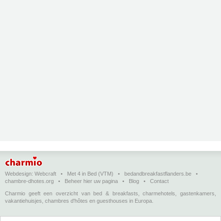
Webdesign:
Webcraft
•
Met 4 in Bed (VTM)
•
bedandbreakfastflanders.be
•
chambre-dhotes.org
•
Beheer hier uw pagina
•
Blog
•
Contact
Charmio geeft een overzicht van bed & breakfasts, charmehotels, gastenkamers,
vakantiehuisjes, chambres d'hôtes en guesthouses in Europa.
Bed & breakfasts, charmehotels en vakantiehuizen
(in het Nederlands)
•
Chambres