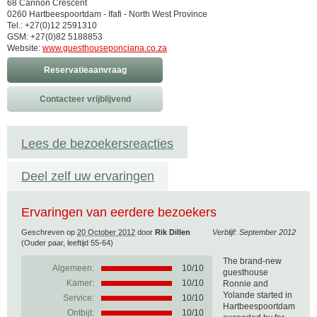
68 Cannon Crescent
0260 Hartbeespoortdam - Ifafi - North West Province
Tel.: +27(0)12 2591310
GSM: +27(0)82 5188853
Website:
www.guesthouseponciana.co.za
Reservatieaanvraag
Contacteer vrijblijvend
Lees de bezoekersreacties
Deel zelf uw ervaringen
Ervaringen van eerdere bezoekers
Geschreven op
20 October 2012
door
Rik Dillen
Verblijf: September 2012
(Ouder paar, leeftijd 55-64)
The brand-new
Algemeen:
10
/
10
guesthouse
Kamer:
10/10
Ronnie and
Yolande started in
Service:
10/10
Hartbeespoortdam
Ontbijt:
10/10