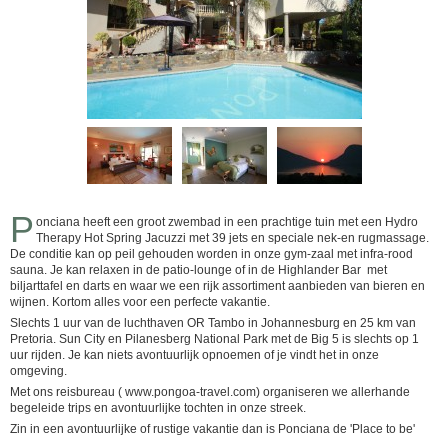
P
onciana heeft een groot zwembad in een prachtige tuin met een Hydro
Therapy Hot Spring Jacuzzi met 39 jets en speciale nek-en rugmassage.
De conditie kan op peil gehouden worden in onze gym-zaal met infra-rood
sauna. Je kan relaxen in de patio-lounge of in de Highlander Bar met
biljarttafel en darts en waar we een rijk assortiment aanbieden van bieren en
wijnen. Kortom alles voor een perfecte vakantie.
Slechts 1 uur van de luchthaven OR Tambo in Johannesburg en 25 km van
Pretoria. Sun City en Pilanesberg National Park met de Big 5 is slechts op 1
uur rijden. Je kan niets avontuurlijk opnoemen of je vindt het in onze
omgeving.
Met ons reisbureau ( www.pongoa-travel.com) organiseren we allerhande
begeleide trips en avontuurlijke tochten in onze streek.
Zin in een avontuurlijke of rustige vakantie dan is Ponciana de 'Place to be'