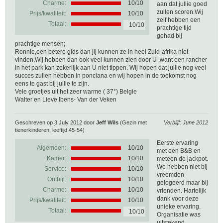
Charme:
10/10
aan dat jullie goed
zullen scoren.Wij
Prijs/kwaliteit:
10/10
zelf hebben een
Totaal:
10/10
prachtige tijd
gehad bij
prachtige mensen;
Ronnie,een betere gids dan jij kunnen ze in heel Zuid-afrika niet
vinden.Wij hebben dan ook veel kunnen zien door U ,want een rancher
in het park kan zekerlijk aan U niet tippen. Wij hopen dat jullie nog veel
succes zullen hebben in ponciana en wij hopen in de toekomst nog
eens te gast bij jullie te zijn.
Vele groetjes uit het zeer warme ( 37°) Belgie
Walter en Lieve Ibens- Van der Veken
Geschreven op
3 July 2012
door
Jeff Wils
(Gezin met
Verblijf: June 2012
tienerkinderen, leeftijd 45-54)
Eerste ervaring
Algemeen:
10
/
10
met een B&B en
Kamer:
10/10
meteen de jackpot.
We hebben niet bij
Service:
10/10
vreemden
Ontbijt:
10/10
gelogeerd maar bij
Charme:
10/10
vrienden. Hartelijk
dank voor deze
Prijs/kwaliteit:
10/10
unieke ervaring.
Totaal:
10/10
Organisatie was
uitstekend,