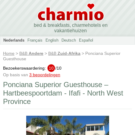
bed & breakfasts, charmehotels en
vakantiehuizen
Nederlands
Français
English
Deutsch
Español
Home
>
B&B
Andere
>
B&B
Zuid-Afrika
> Ponciana Superior
Guesthouse
Bezoekerswaardering:
10
/
10
Op basis van
3 beoordelingen
Ponciana Superior Guesthouse –
Hartbeespoortdam - Ifafi - North West
Province