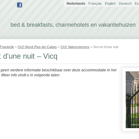
Nederlands
Français
English
Deutsch
Es
bed & breakfasts, charmehotels en vakantiehuizen
Frankrijk
>
B&B
Nord-Pas-de-Calais
>
B&B
Valenciennes
> Secret d'une nuit
 d'une nuit – Vicq
r geen verdere informatie beschikbaar over deze accommodatie in het
Meer info vindt u in volgende talen: