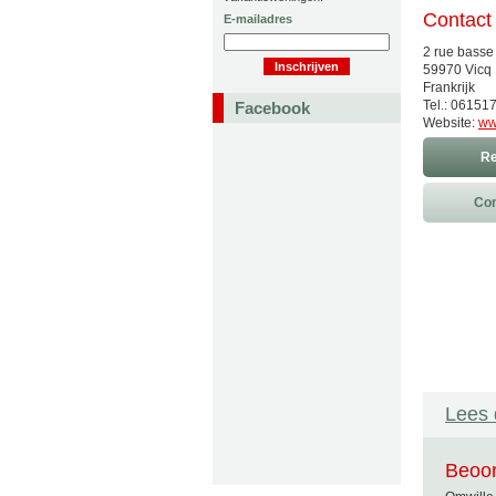
Contact
E-mailadres
2 rue basse
59970 Vicq
Frankrijk
Tel.: 06151
Facebook
Website:
ww
Re
Con
Lees 
Beoor