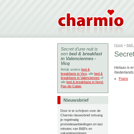
Home
>
B&B
Secret d'une nuit is
Secret
een
bed & breakfast
in Valenciennes -
Vicq
Helaas is e
Bekijk andere
bed &
Nederlands. 
breakfasts in Vicq
, alle
bed &
breakfasts in Valenciennes
of
Frans
alle
bed & breakfasts in Nord-
Pas-de-Calais
.
Nieuwsbrief
Door in te schrijven voor de
Charmio nieuwsbrief ontvang
je regelmatig
promotieaanbiedingen en last
minutes van B&B's en
vakantiewoningen.