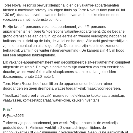
Torre Nova Resort is bewust kleinschalig en de vakantie-appartementen
bieden u maximale privacy. Uw eigen thuis op Torre Nova is riant (van 60 tot
130 m²), duurzaam verbouwd met behoud van authentieke elementen en
voorzien van het modernste comfort.
Er zijn twee 4-persoons vakantieappartement, vier 4/5-persoons
appartementen en twee 6/7-persoons vakantie-appartement. Op de begane
grond grenzen ze aan de tuin, op de eerste en tweede verdieping hebben ze
balkons en uitzicht op de tuin, de vallei en het dorp. Alle acht gastenverblijven
zijn monumentaal en uiterst gerieflijk. De ruimtes zijn koel in de zomer en
behaaglijk warm in de winter (vloerverwarming). De kamers zijn 4,5 m hoog,
met een origineel balkenplafond.
Elk vakantie-appartement heeft een gecombineerde zit-eetkamer met compleet
uitgeruste keuken
*.
De royale badkamers zijn voorzien van een eersteklas
douche, wc en wastafel. In alle slaapkamers staan extra lange bedden
(boxsprings, lengte 2,10 meter).
Torre Nova Resort heeft een lift en de appartementen hebben ruime
doorgangen en geen drempels, wat ze toegankelijk maakt voor iedereen.
* koelkast (met groot vriesvak), magnetron, elektrische kookplaat, afzuigkap,
vaatwasser, koffiezetapparaat, waterkoker, keukeninventaris.
Prijs*
Prijzen 2023
Tarieven zijn per appartement, per week. Prijs per nacht is de weekprijs
gedeeld door 7. Minimum verblijf is 2 overnachtingen, tijdens de
schoolvakantie (NL-BE) minimum 7 overnachtingen. Geen vaste aankomst- of