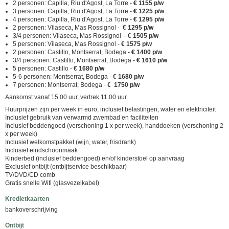
2 personen: Capilla, Riu d'Agost, La Torre -
€ 1155 p/w
3 personen: Capilla, Riu d'Agost, La Torre -
€ 1225 p/w
4 personen: Capilla, Riu d'Agost, La Torre -
€ 1295 p/w
2 personen: Vilaseca, Mas Rossignol -
€ 1295 p/w
3/4 personen: Vilaseca, Mas Rossignol -
€ 1505 p/w
5 personen: Vilaseca, Mas Rossignol -
€ 1575 p/w
2 personen: Castillo, Montserrat, Bodega
- € 1400 p/w
3/4 personen: Castillo, Montserrat, Bodega
- € 1610 p/w
5 personen: Castillo -
€ 1680 p/w
5-6 personen: Montserrat, Bodega -
€ 1680 p/w
7 personen: Montserrat, Bodega -
€ 1750 p/w
Aankomst vanaf 15.00 uur, vertrek 11.00 uur
Huurprijzen zijn per week in euro, inclusief belastingen, water en elektriciteit
Inclusief gebruik van verwarmd zwembad en faciliteiten
Inclusief beddengoed (verschoning 1 x per week), handdoeken (verschoning 2
x per week)
Inclusief welkomstpakket (wijn, water, frisdrank)
Inclusief eindschoonmaak
Kinderbed (inclusief beddengoed) en/of kinderstoel op aanvraag
Exclusief ontbijt (ontbijtservice beschikbaar)
TV/DVD/CD comb
Gratis snelle Wifi (glasvezelkabel)
Kredietkaarten
bankoverschrijving
Ontbijt