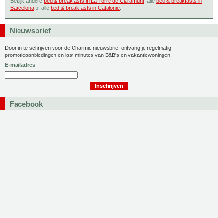
Bekijk andere
bed & breakfasts in La Torre de Claramunt
, alle
bed & breakfasts in
Barcelona
of alle
bed & breakfasts in Catalonië
.
Nieuwsbrief
Door in te schrijven voor de Charmio nieuwsbrief ontvang je regelmatig
promotieaanbiedingen en last minutes van B&B's en vakantiewoningen.
E-mailadres
Facebook