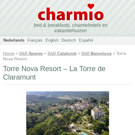
bed & breakfasts, charmehotels en
vakantiehuizen
Nederlands
Français
English
Deutsch
Español
Home
>
B&B
Spanje
>
B&B
Catalonië
>
B&B
Barcelona
> Torre
Nova Resort
Torre Nova Resort – La Torre de
Claramunt