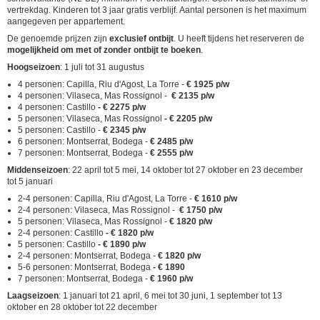
vertrekdag. Kinderen tot 3 jaar gratis verblijf. Aantal personen is het maximum
aangegeven per appartement.
De genoemde prijzen zijn
exclusief ontbijt
. U heeft tijdens het reserveren de
mogelijkheid om met of zonder ontbijt te boeken
.
Hoogseizoen
: 1 juli tot 31 augustus
4 personen: Capilla, Riu d'Agost, La Torre -
€ 1925 p/w
4 personen: Vilaseca, Mas Rossignol -
€ 2135 p/w
4 personen: Castillo
- € 2275 p/w
5 personen: Vilaseca, Mas Rossignol
- € 2205 p/w
5 personen: Castillo -
€ 2345 p/w
6 personen: Montserrat, Bodega -
€ 2485 p/w
7 personen: Montserrat, Bodega -
€ 2555 p/w
Middenseizoen
: 22 april tot 5 mei, 14 oktober tot 27 oktober en 23 december
tot 5 januari
2-4 personen: Capilla, Riu d'Agost, La Torre -
€ 1610 p/w
2-4 personen: Vilaseca, Mas Rossignol -
€ 1750 p/w
5 personen: Vilaseca, Mas Rossignol -
€ 1820 p/w
2-4 personen: Castillo
- € 1820 p/w
5 personen: Castillo
- € 1890 p/w
2-4 personen: Montserrat, Bodega -
€ 1820 p/w
5-6 personen: Montserrat, Bodega
- € 1890
7 personen: Montserrat, Bodega -
€ 1960 p/w
Laagseizoen
: 1 januari tot 21 april, 6 mei tot 30 juni, 1 september tot 13
oktober en 28 oktober tot 22 december