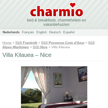
bed & breakfasts, charmehotels en
vakantiehuizen
Nederlands
Français
English
Deutsch
Español
Home
>
B&B
Frankrijk
>
B&B
Provence-Cote d'Azur
>
B&B
Alpes-Maritimes
>
B&B
Nice
> Villa Kilauea
Villa Kilauea – Nice