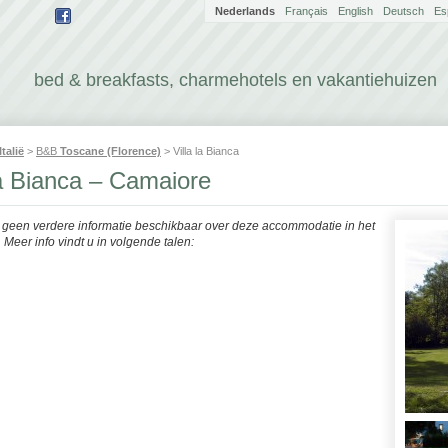
Nederlands
Français
English
Deutsch
Es
bed & breakfasts, charmehotels en vakantiehuizen
Italië
>
B&B
Toscane (Florence)
> Villa la Bianca
la Bianca – Camaiore
r geen verdere informatie beschikbaar over deze accommodatie in het
Meer info vindt u in volgende talen: