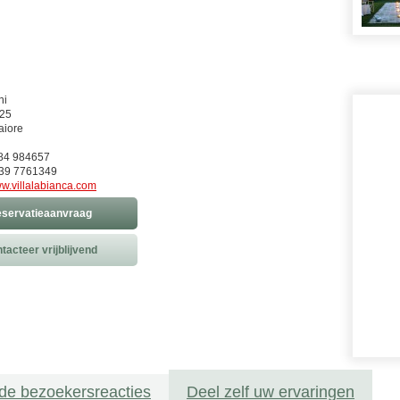
ni
825
iore
584 984657
39 7761349
w.villalabianca.com
servatieaanvraag
tacteer vrijblijvend
de bezoekersreacties
Deel zelf uw ervaringen