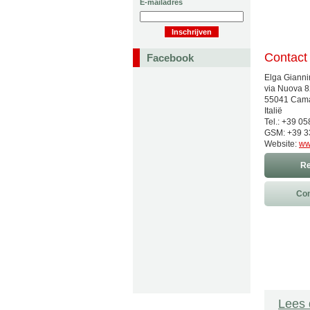
E-mailadres
Contact
Facebook
Elga Gianni
via Nuova 
55041 Cama
Italië
Tel.: +39 0
GSM: +39 3
Website:
ww
Re
Con
Lees 