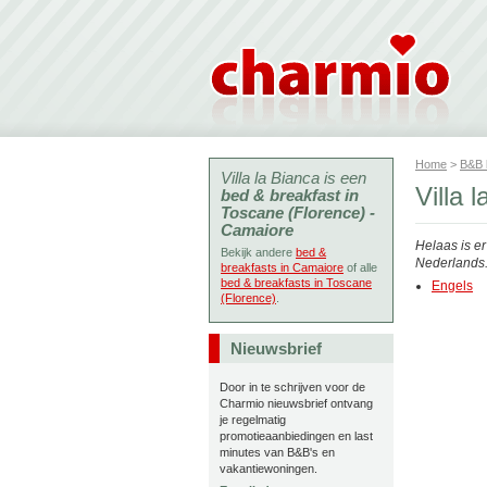
Home
>
B&B
Villa la Bianca is een
Villa 
bed & breakfast in
Toscane (Florence) -
Camaiore
Helaas is e
Bekijk andere
bed &
Nederlands. 
breakfasts in Camaiore
of alle
bed & breakfasts in Toscane
Engels
(Florence)
.
Nieuwsbrief
Door in te schrijven voor de
Charmio nieuwsbrief ontvang
je regelmatig
promotieaanbiedingen en last
minutes van B&B's en
vakantiewoningen.