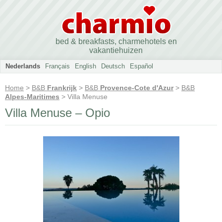
bed & breakfasts, charmehotels en
vakantiehuizen
Nederlands
Français
English
Deutsch
Español
Home
>
B&B
Frankrijk
>
B&B
Provence-Cote d'Azur
>
B&B
Alpes-Maritimes
> Villa Menuse
Villa Menuse – Opio