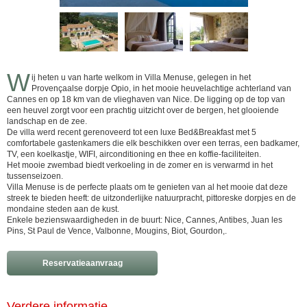
W
ij heten u van harte welkom in Villa Menuse, gelegen in het
Provençaalse dorpje Opio, in het mooie heuvelachtige achterland van
Cannes en op 18 km van de vlieghaven van Nice. De ligging op de top van
een heuvel zorgt voor een prachtig uitzicht over de bergen, het glooiende
landschap en de zee.
De villa werd recent gerenoveerd tot een luxe Bed&Breakfast met 5
comfortabele gastenkamers die elk beschikken over een terras, een badkamer,
TV, een koelkastje, WIFI, airconditioning en thee en koffie-faciliteiten.
Het mooie zwembad biedt verkoeling in de zomer en is verwarmd in het
tussenseizoen.
Villa Menuse is de perfecte plaats om te genieten van al het mooie dat deze
streek te bieden heeft: de uitzonderlijke natuurpracht, pittoreske dorpjes en de
mondaine steden aan de kust.
Enkele bezienswaardigheden in de buurt: Nice, Cannes, Antibes, Juan les
Pins, St Paul de Vence, Valbonne, Mougins, Biot, Gourdon,.
Reservatieaanvraag
Verdere informatie