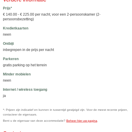
Prijs*
€ 140.00 - € 225.00 per nacht, voor een 2-persoonskamer (2-
persoonsbezetting)
Kredietkaarten
neen
Ontbijt
inbegrepen in de prijs per nacht
Parkeren
gratis parking op het terrein
Minder mobielen
neen
Internet / wireless toegang
ja
*: Prijzen zijn indicatief en kunnen in tussentijd gewijzigd zijn. Voor de meest recente prijzen,
contacteer de eigenaars.
Bent u de eigenaar van deze accommodatie?
Beheer hier uw pagina
.