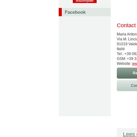
Facebook
Contact
Maria Antoni
Via M. Linci
91019 Valde
Italië
Tel.: +39 0
GSM: +39 3
Website:
ww
Re
Con
Lees 