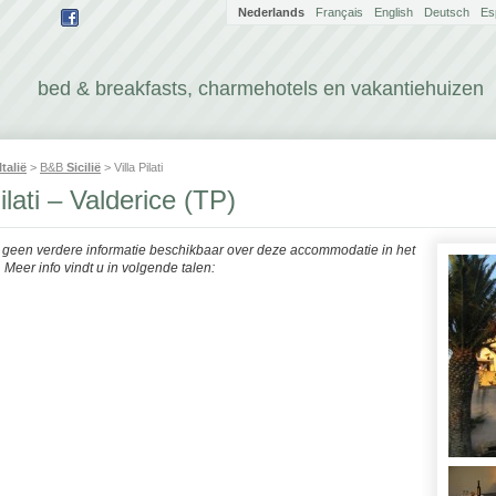
Nederlands
Français
English
Deutsch
Es
bed & breakfasts, charmehotels en vakantiehuizen
Italië
>
B&B
Sicilië
> Villa Pilati
Pilati – Valderice (TP)
r geen verdere informatie beschikbaar over deze accommodatie in het
Meer info vindt u in volgende talen: