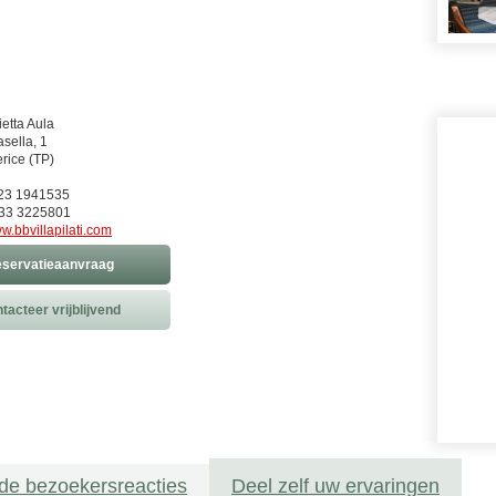
etta Aula
asella, 1
rice (TP)
923 1941535
33 3225801
w.bbvillapilati.com
servatieaanvraag
tacteer vrijblijvend
de bezoekersreacties
Deel zelf uw ervaringen