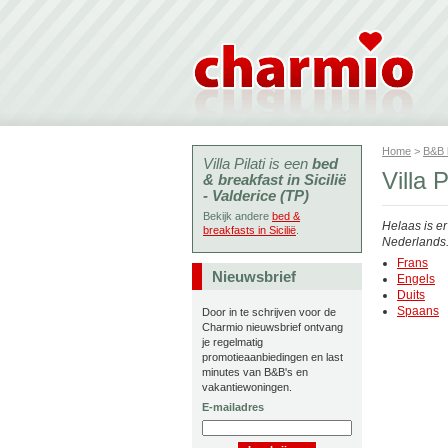
Home
>
B&B
Villa Pilati is een
bed
Villa 
& breakfast in Sicilië
- Valderice (TP)
Bekijk andere
bed &
Helaas is e
breakfasts in Sicilië
.
Nederlands. 
Frans
Nieuwsbrief
Engels
Duits
Spaans
Door in te schrijven voor de
Charmio nieuwsbrief ontvang
je regelmatig
promotieaanbiedingen en last
minutes van B&B's en
vakantiewoningen.
E-mailadres