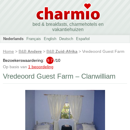
bed & breakfasts, charmehotels en
vakantiehuizen
Nederlands
Français
English
Deutsch
Español
Home
>
B&B
Andere
>
B&B
Zuid-Afrika
> Vredeoord Guest Farm
Bezoekerswaardering:
9.7
/
10
Op basis van
1 beoordeling
Vredeoord Guest Farm – Clanwilliam