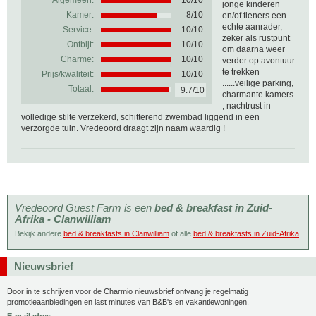
Algemeen:
10
/
10
jonge kinderen
Kamer:
8/10
en/of tieners een
echte aanrader,
Service:
10/10
zeker als rustpunt
Ontbijt:
10/10
om daarna weer
Charme:
10/10
verder op avontuur
te trekken
Prijs/kwaliteit:
10/10
......veilige parking,
Totaal:
9.7/10
charmante kamers
, nachtrust in
volledige stilte verzekerd, schitterend zwembad liggend in een
verzorgde tuin. Vredeoord draagt zijn naam waardig !
Vredeoord Guest Farm is een
bed & breakfast in Zuid-
Afrika - Clanwilliam
Bekijk andere
bed & breakfasts in Clanwilliam
of alle
bed & breakfasts in Zuid-Afrika
.
Nieuwsbrief
Door in te schrijven voor de Charmio nieuwsbrief ontvang je regelmatig
promotieaanbiedingen en last minutes van B&B's en vakantiewoningen.