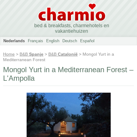
bed & breakfasts, charmehotels en
vakantiehuizen
Nederlands
Français
English
Deutsch
Español
Home
>
B&B
Spanje
>
B&B
Catalonië
> Mongol Yurt in a
Mediterranean Forest
Mongol Yurt in a Mediterranean Forest –
L'Ampolla