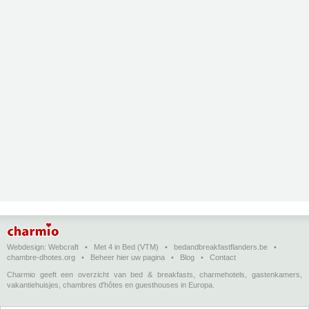
Webdesign:
Webcraft
•
Met 4 in Bed (VTM)
•
bedandbreakfastflanders.be
•
chambre-dhotes.org
•
Beheer hier uw pagina
•
Blog
•
Contact
Charmio geeft een overzicht van bed & breakfasts, charmehotels, gastenkamers,
vakantiehuisjes, chambres d'hôtes en guesthouses in Europa.