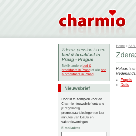
Home
>
B&B
Zderaz pension is een
Zdera
bed & breakfast in
Praag - Prague
Bekijk andere
bed &
Helaas is e
breakfasts in Praag
of alle
bed
Nederlands. 
& breakfasts in Praag
.
Engels
Duits
Nieuwsbrief
Door in te schrijven voor de
Charmio nieuwsbrief ontvang
je regelmatig
promotieaanbiedingen en last
minutes van B&B's en
vakantiewoningen.
E-mailadres