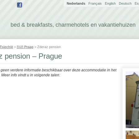
Nederlands
Français
English
Deutsch
Es
bed & breakfasts, charmehotels en vakantiehuizen
Tsjechië
>
B&B
Praag
> Zderaz pension
z pension – Prague
r geen verdere informatie beschikbaar over deze accommodatie in het
Meer info vindt u in volgende talen: