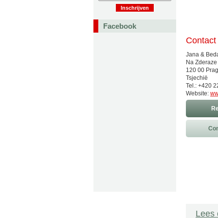
Facebook
Contact
Jana & Bed
Na Zderaze
120 00 Pra
Tsjechië
Tel.: +420 
Website:
ww
Re
Con
Lees 