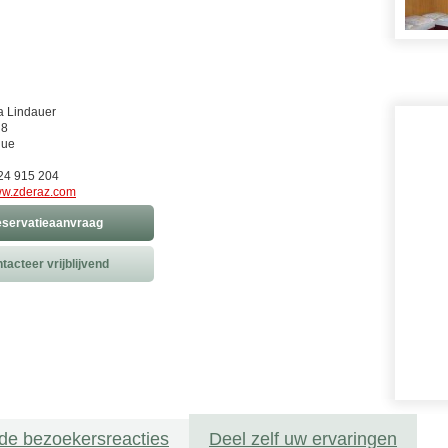
a Lindauer
 8
gue
224 915 204
w.zderaz.com
servatieaanvraag
tacteer vrijblijvend
de bezoekersreacties
Deel zelf uw ervaringen