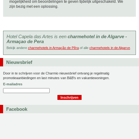
mogelijkheid om beoordelingen te geven tijdelijk uitgeschakeld. We
zijn bezig met een oplossing.
Hotel Capela das Artes is een
charmehotel in de Algarve -
Armaçao de Pera
Bekijk andere
charmehotels in Armação de Pêra
of alle
charmehotels in de Algarve
.
Nieuwsbrief
Door in te schrijven voor de Charmio nieuwsbrief ontvang je regelmatig
promotieaanbiedingen en last minutes van B&B's en vakantiewoningen.
E-mailadres
Facebook