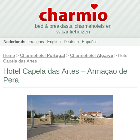
bed & breakfasts, charmehotels en
vakantiehuizen
Nederlands
Français
English
Deutsch
Español
Home
>
Charmehotel
Portugal
>
Charmehotel
Algarve
> Hotel
Capela das Artes
Hotel Capela das Artes – Armaçao de
Pera