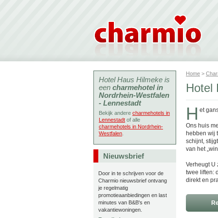
Home
>
Char
Hotel Haus Hilmeke is
Hotel
een
charmehotel in
Nordrhein-Westfalen
- Lennestadt
H
et gans
Bekijk andere
charmehotels in
Lennestadt
of alle
Ons huis met
charmehotels in Nordrhein-
hebben wij 
Westfalen
.
schijnt, sti
van het „win
Nieuwsbrief
Verheugt U 
twee liften:
Door in te schrijven voor de
direkt en pr
Charmio nieuwsbrief ontvang
je regelmatig
promotieaanbiedingen en last
minutes van B&B's en
Re
vakantiewoningen.