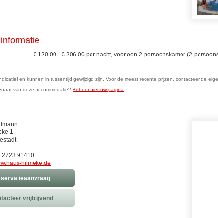
informatie
€ 120.00 - € 206.00 per nacht, voor een 2-persoonskamer (2-persoons
n indicatief en kunnen in tussentijd gewijzigd zijn. Voor de meest recente prijzen, contacteer de eig
genaar van deze accommodatie?
Beheer hier uw pagina
.
hlmann
cke 1
estadt
0) 2723 91410
w.haus-hilmeke.de
servatieaanvraag
tacteer vrijblijvend