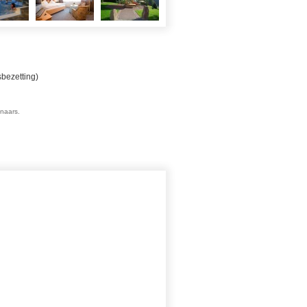
bezetting)
enaars.