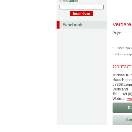
E-mailadres
Verdere 
Facebook
Prijs*
*: Prijzen zij
Bent u de ei
Contact
Michael Ku
Haus Hilme
57368 Lenn
Duitsland
Tel.: + 49 (
Website:
ww
Re
Con