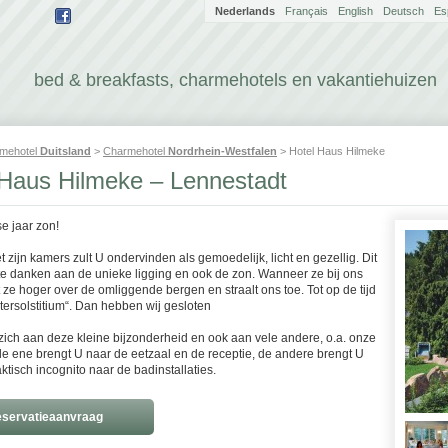
Nederlands
Français
English
Deutsch
Es
bed & breakfasts, charmehotels en vakantiehuizen
mehotel
Duitsland
>
Charmehotel
Nordrhein-Westfalen
> Hotel Haus Hilmeke
 Haus Hilmeke – Lennestadt
e jaar zon!
 zijn kamers zult U ondervinden als gemoedelijk, licht en gezellig. Dit
te danken aan de unieke ligging en ook de zon. Wanneer ze bij ons
jgt ze hoger over de omliggende bergen en straalt ons toe. Tot op de tijd
tersolstitium“. Dan hebben wij gesloten
zich aan deze kleine bijzonderheid en ook aan vele andere, o.a. onze
 de ene brengt U naar de eetzaal en de receptie, de andere brengt U
aktisch incognito naar de badinstallaties.
servatieaanvraag