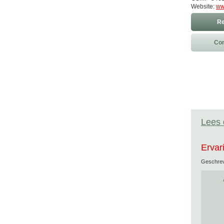
Website:
ww
Re
Con
Lees 
Ervar
Geschre