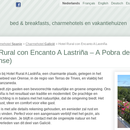
Nederlands
Français
English
Deutsch
Es
bed & breakfasts, charmehotels en vakantiehuizen
mehotel
Spanje
>
Charmehotel
Galicië
> Hotel Rural con Encanto A Lastriña
Rural con Encanto A Lastriña – A Pobra de
nse)
 bij Hotel Rural A Lastriña, een charmante plaats, gelegen in het
ebied van Orense, in de regio van Terras de Trives, en vlakbij het
Manzaneda.
iedt zijn gasten een bevoorrechte natuurlijke en groene omgeving. Ons
riña is het resultaat van traditie en moderniteit. De prachtige en
richting is in balans met het natuurlijke, dat de omgeving biedt. Het
rust, sfeer en comfort voor elke gast.
a is met alle details rekening gehouden, en eenieder zal rust en
 vinden. Perfect voor een aangenaam verblijf met het gezin, als
t vrienden. Je blijft in contact met de ongerepte natuur en het
verleden van dit deel van Galicië.