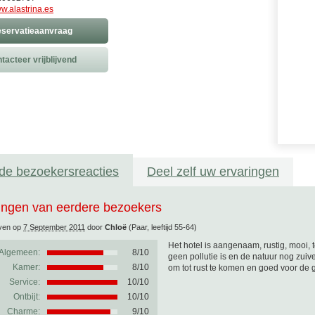
w.alastrina.es
servatieaanvraag
tacteer vrijblijvend
de bezoekersreacties
Deel zelf uw ervaringen
ingen van eerdere bezoekers
ven op
7 September 2011
door
Chloë
(Paar, leeftijd 55-64)
Het hotel is aangenaam, rustig, mooi, t
Algemeen:
8
/
10
geen pollutie is en de natuur nog zuiv
Kamer:
8/10
om tot rust te komen en goed voor de
Service:
10/10
Ontbijt:
10/10
Charme:
9/10