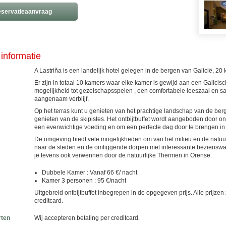
servatieaanvraag
informatie
A Lastriña is een landelijk hotel gelegen in de bergen van Galicië, 
Er zijn in totaal 10 kamers waar elke kamer is gewijd aan een Galicisch
mogelijkheid tot gezelschapsspelen , een comfortabele leeszaal en s
aangenaam verblijf.
Op het terras kunt u genieten van het prachtige landschap van de berg
genieten van de skipistes. Het ontbijtbuffet wordt aangeboden door o
een evenwichtige voeding en om een perfecte dag door te brengen in
De omgeving biedt vele mogelijkheden om van het milieu en de natuu
naar de steden en de omliggende dorpen met interessante bezienswaa
je tevens ook verwennen door de natuurlijke Thermen in Orense.
Dubbele Kamer : Vanaf 66 €/ nacht
Kamer 3 personen : 95 €/nacht
Uitgebreid ontbijtbuffet inbegrepen in de opgegeven prijs. Alle prijzen
creditcard.
rten
Wij accepteren betaling per creditcard.